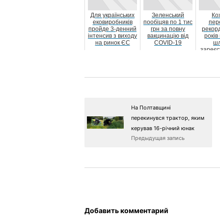
Для українських
Зеленський
Ко
ековиробників
пообіцяв по 1 тис
пер
пройде 3-денний
грн за повну
рекорд
інтенсив з виходу
вакцинацію від
років 
на ринок ЄС
COVID-19
шл
зареєс
Украї
На Полтавщині
перекинувся трактор, яким
керував 16-річний юнак
Предыдущая запись
Добавить комментарий