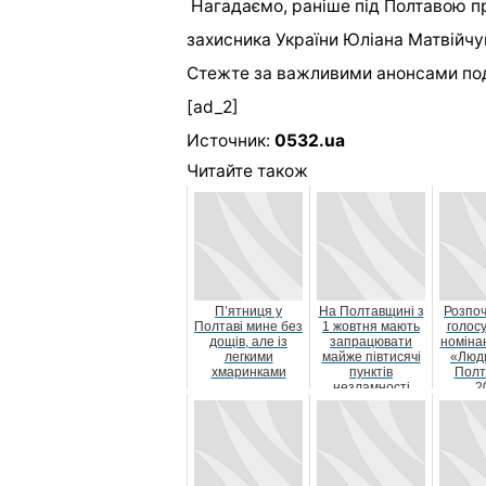
Нагадаємо, раніше під Полтавою пр
захисника України Юліана Матвійчу
Стежте за важливими анонсами по
[ad_2]
Источник:
0532.ua
Читайте також
П’ятниця у
На Полтавщині з
Розпо
Полтаві мине без
1 жовтня мають
голос
дощів, але із
запрацювати
номінан
легкими
майже півтисячі
«Люд
хмаринками
пунктів
Полт
незламності
2