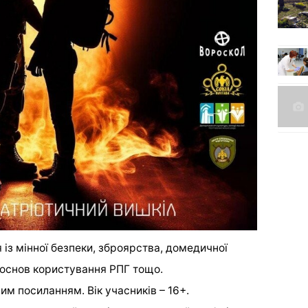
із мінної безпеки, зброярства, домедичної
 основ користування РПГ тощо.
ним посиланням.
Вік учасників – 16+.