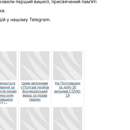
овели перший вишкіл, присвячений пам’яті
ка.
дій у нашому
Telegram
.
чинається
Цими вихідними
На Полтавщині
ування за
у Полтаві пройде
за добу 30
тів премії
Всеукраїнський
випадків COVID-
ина року
марш за права
19
авщини
тварин
021»