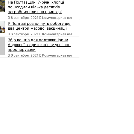
На Полтавщині 7-річні хлопці
пошкодили кілька десятків
нагробних плит на цвинтарі
6 сентября, 2021
Комментариев нет
У Полтаві розпочнуть роботу ще
два центри масової вакцинації
6 сентября, 2021
Комментариев нет
Збір коштів для полтавки Ірини
Авдєєвої закрито: жінку успішно
прооперували
6 сентября, 2021
Комментариев нет