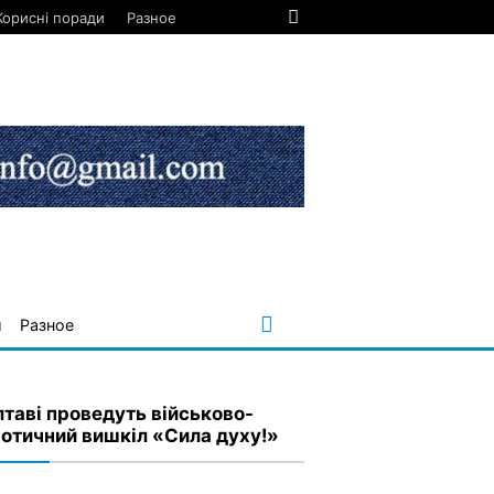
Корисні поради
Разное
и
Разное
лтаві проведуть військово-
іотичний вишкіл «Сила духу!»