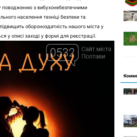
у поводженню з вибухонебезпечними
льного населення техніці безпеки та
підвищить обороноздатність нашого міста у
ся у описі заході у формі для реєстрації.
Комм