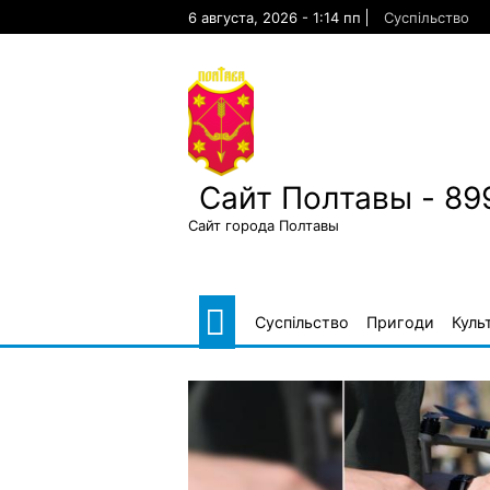
Skip
6 августа, 2026 - 1:14 пп
Суспільство
to
content
Сайт Полтавы - 89
Сайт города Полтавы
Суспільство
Пригоди
Куль