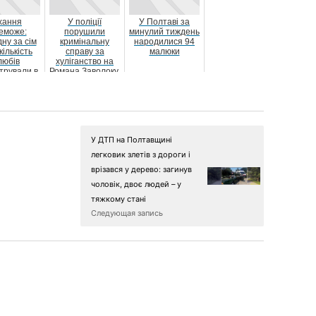
хання
У поліції
У Полтаві за
еможе:
порушили
минулий тиждень
ну за сім
кримінальну
народилися 94
кількість
справу за
малюки
юбів
хуліганство на
трували в
Романа Заволоку,
ні в 2022
який обматюкав і
році
плюнув на ...
У ДТП на Полтавщині
легковик злетів з дороги і
врізався у дерево: загинув
чоловік, двоє людей – у
тяжкому стані
Следующая запись