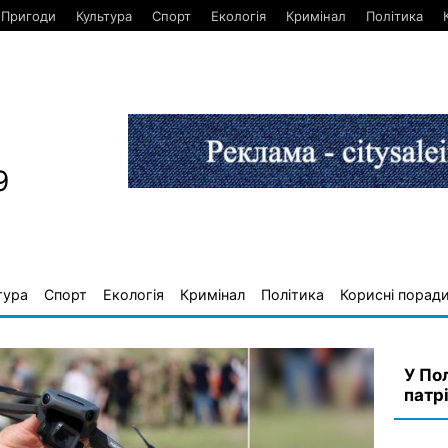
Пригоди
Культура
Спорт
Екологія
Кримінал
Політика
9
тура
Спорт
Екологія
Кримінал
Політика
Корисні порад
У По
патр