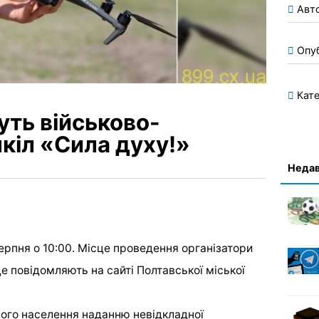
Авт
Опу
Кате
уть військово-
кіл «Сила духу!»
Недав
серпня о 10:00. Місце проведення організатори
це повідомляють на сайті Полтавської міської
ного населення наданню невідкладної