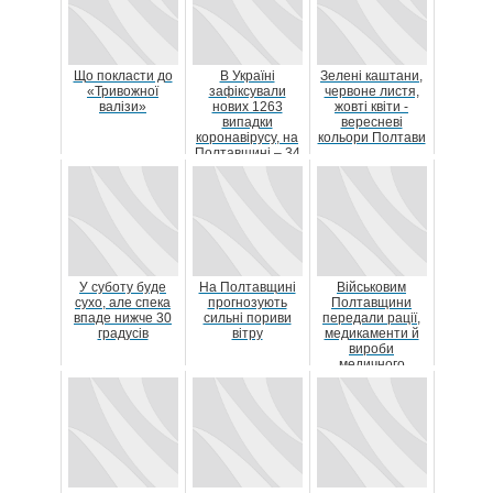
Що покласти до
В Україні
Зелені каштани,
«Тривожної
зафіксували
червоне листя,
валізи»
нових 1263
жовті квіти -
випадки
вересневі
коронавірусу, на
кольори Полтави
Полтавщині – 34
У суботу буде
На Полтавщині
Військовим
сухо, але спека
прогнозують
Полтавщини
впаде нижче 30
сильні пориви
передали рації,
градусів
вітру
медикаменти й
вироби
медичного
призначення