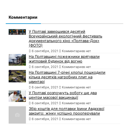
Комментарии
У Полтаві завершився десятий
Всеукраїнський екологічний фестиваль
документального кіно «Полтава-Док»
(ФОТО)
6 сентября, 2021
Комментариев нет
На Полтавщині пожежники врятували
житловий будинок від вогню
6 сентября, 2021
Комментариев нет
На Полтавщині 7-річні хлопці пошкодили
кілька десятків нагробних плит на
цвинтарі
6 сентября, 2021
Комментариев нет
У Полтаві розпочнуть роботу ще два
центри масової вакцинації
6 сентября, 2021
Комментариев нет
Збір коштів для полтавки Ірини Авдєєвої
закрито: жінку успішно прооперували
6 сентября, 2021
Комментариев нет