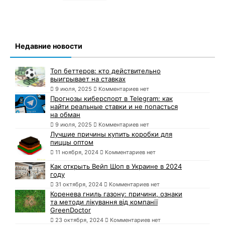
Недавние новости
Топ беттеров: кто действительно
выигрывает на ставках
9 июля, 2025
Комментариев нет
Прогнозы киберспорт в Telegram: как
найти реальные ставки и не попасться
на обман
9 июля, 2025
Комментариев нет
Лучшие причины купить коробки для
пиццы оптом
11 ноября, 2024
Комментариев нет
Как открыть Вейп Шоп в Украине в 2024
году
31 октября, 2024
Комментариев нет
Коренева гниль газону: причини, ознаки
та методи лікування від компанії
GreenDoctor
23 октября, 2024
Комментариев нет