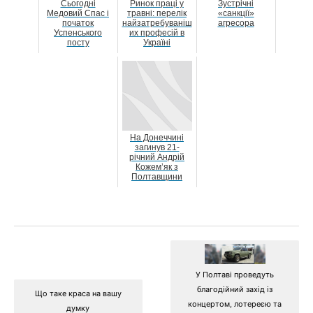
Сьогодні
Ринок праці у
Зустрічні
Медовий Спас і
травні: перелік
«санкції»
початок
найзатребуваніш
агресора
Успенського
их професій в
посту
Україні
На Донеччині
загинув 21-
річний Андрій
Кожем’як з
Полтавщини
У Полтаві проведуть
благодійний захід із
Що таке краса на вашу
концертом, лотереєю та
думку