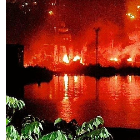
вихідні
Следующая запись
Предыдущая запись
Добавить комментарий
Ваш адрес email не будет опубликован.
Обязательные
поля помечены
*
Комментарий
*
Имя
*
Email
*
Сайт