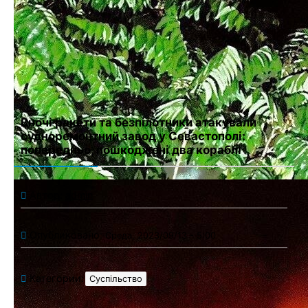
Сохранить моё имя, email и адрес сайта в этом браузере для
последующих моих комментариев.
Вночі ракети та безпілотники атакували
судноремонтний завод у Севастополі:
попередньо, пошкоджені два кораблі
Автор:
admin
Опубликовано:
Среда, 2023/09/13 - 5:00
Категории:
Суспільство