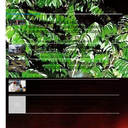
Комментарии
У Полтаві завершився десятий
Всеукраїнський екологічний фестиваль
документального кіно «Полтава-Док»
(ФОТО)
6 сентября, 2021
Комментариев нет
На Полтавщині пожежники врятували
житловий будинок від вогню
6 сентября, 2021
Комментариев нет
На Полтавщині 7-річні хлопці пошкодили
кілька десятків нагробних плит на
цвинтарі
6 сентября, 2021
Комментариев нет
У Полтаві розпочнуть роботу ще два
центри масової вакцинації
6 сентября, 2021
Комментариев нет
Збір коштів для полтавки Ірини Авдєєвої
закрито: жінку успішно прооперували
6 сентября, 2021
Комментариев нет