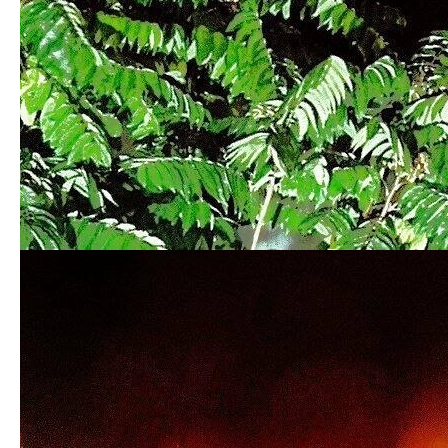
прикмети,
сталося диво:
повернулися 14
традиції, звичаї
"ожили" сухі квіти
людей
Полтавка
Анастасія Ковтун
знову терміново
потребує вашої
допомоги
На Полтавщині запрошують
"Справжнє літо!" — відомий
до проекту «Крила» жінок,
синоптик порадувала
які шукають роботу або
прогнозом на найближчі
мають бізнес-ідеї