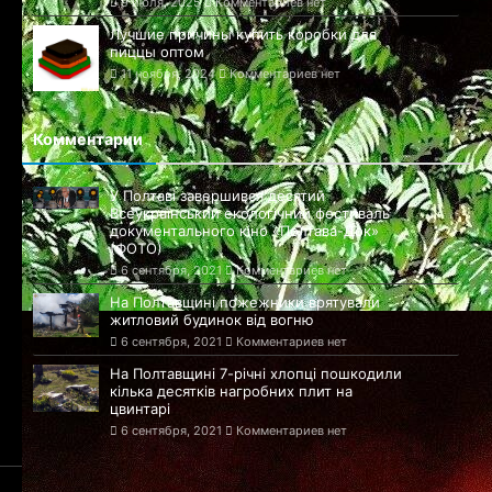
9 июля, 2025
Комментариев нет
Лучшие причины купить коробки для
пиццы оптом
11 ноября, 2024
Комментариев нет
Комментарии
У Полтаві завершився десятий
Всеукраїнський екологічний фестиваль
документального кіно «Полтава-Док»
(ФОТО)
6 сентября, 2021
Комментариев нет
На Полтавщині пожежники врятували
житловий будинок від вогню
6 сентября, 2021
Комментариев нет
На Полтавщині 7-річні хлопці пошкодили
кілька десятків нагробних плит на
цвинтарі
6 сентября, 2021
Комментариев нет
© 2021-2025 Сайт Полтавы - 899