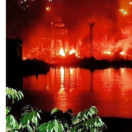
Якою буде
На Полтавщині
Україна отримає
погода в травні?
вогнеборці
холодове
гасили палаючий
обладнання
автомобіль
вартістю $2,8
млн для
ефективного
зберігання
вакцин від
COVID-19
Мамай прийде –
У Полтаві дітей
На Полтавщині з
порядок наведе:
запрошують на
1 жовтня мають
у Полтаві із
безкоштовні
запрацювати
Новобазарної
спортивні
майже півтисячі
почали
заняття у
пунктів
прибирати
спортшколі
незламності
самовільно
«Веслувальник»
встановлені авт...
Яблуневий
У церкві на
З російського
Спас-2023:
Полтавщині
полону в Україну