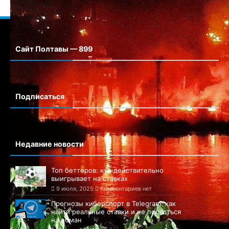
Сайт Полтавы — 899
Сайт города Полтавы
Подписаться
Недавние новости
Топ беттеров: кто действительно
выигрывает на ставках
9 июля, 2025
Комментариев нет
Прогнозы киберспорт в Telegram: как
найти реальные ставки и не попасться
на обман