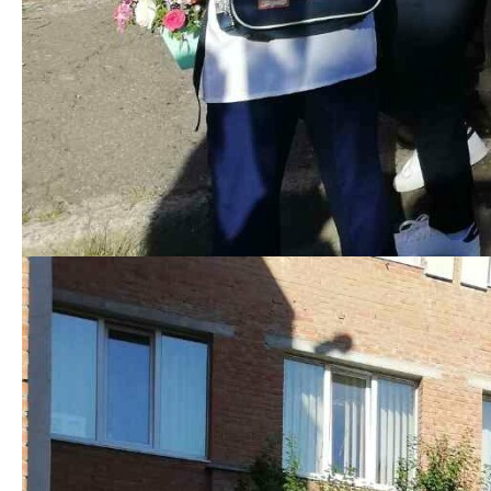
Добавить комментарий
Ваш адрес email не будет опубликован.
Обязательные
поля помечены
*
Комментарий
*
Имя
*
Email
*
Сайт
Сохранить моё имя, email и адрес сайта в этом браузере для
последующих моих комментариев.