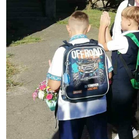
Читайте також:Скільки коштує зібрати дитину до
школи: ціни на канцелярію та шкільну форму у
Полтаві
Бажаєте отримувати найважливіші новини Полтави у
месенджер? Підписуйтеся на наш
Telegram
[ad_2]
Источник:
0532.ua
Читайте також
Як отримати
Приблизно 60%
На Полтавщині
грошову
полтавських
відновили
допомогу від
підприємців
аварійний міст
Червоного
завищували ціни
через річку
хреста?
на соціально
Коломак
значущі
продукти: на них