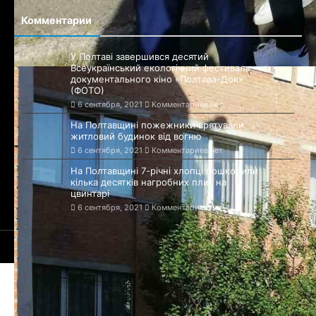
Комментарии
У Полтаві завершився десятий
Всеукраїнський екологічний фестиваль
документального кіно «Полтава-Док»
(ФОТО)
6 сентября, 2021
Комментариев нет
На Полтавщині пожежники врятували
житловий будинок від вогню
6 сентября, 2021
Комментариев нет
На Полтавщині 7-річні хлопці пошкодили
кілька десятків нагробних плит на
цвинтарі
6 сентября, 2021
Комментариев нет
© 2021-2025 Сайт Полтавы - 899