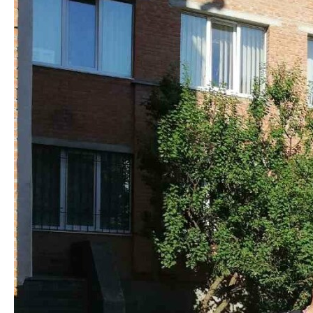
У центрі — першачки та одинадцятикласники,
навколо них інші учні, далі — батьки. Лінійка
проходить із дотриманням дистанції між учнями та
гостями свята. Першачки та їх батьки хвилюються
перед найпершим днем у школі. Всі захопили з
собою квіти та гарний настрій.