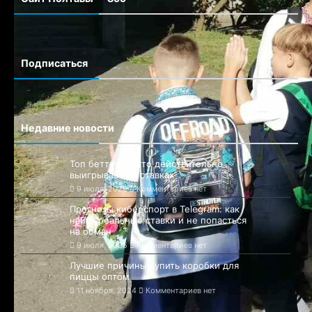
Сайт Полтавы — 899
Сайт города Полтавы
Подписаться
Недавние новости
Топ беттеров: кто действительно
выигрывает на ставках
9 июля, 2025
Комментариев нет
Прогнозы киберспорт в Telegram: как
найти реальные ставки и не попасться
на обман
9 июля, 2025
Комментариев нет
Лучшие причины купить коробки для
пиццы оптом
11 ноября, 2024
Комментариев нет