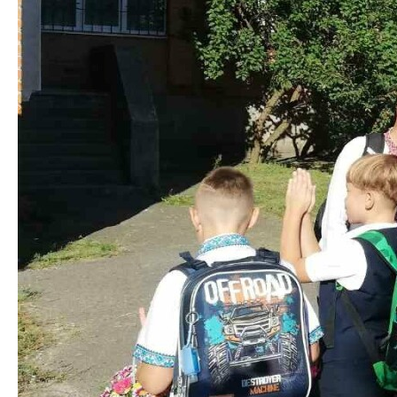
На Полтавщині
поклали 90 тисяч
тонн асфальту
на дорозі
Чорнухи-Лубни
У краєзнавчому музеї
відбудеться презентація
книги про полтавця, який
Кількість випадків COVID-19
надихнув Ільфа і Петрова на
у Полтаві збільшується
створення одного з
Предыдущая запись
персонажів «Дванадцяти
стільців»
Следующая запись