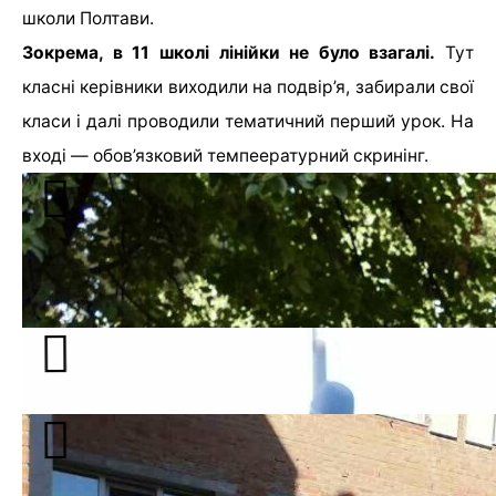
школи Полтави.
Зокрема, в 11 школі лінійки не було взагалі.
Тут
класні керівники виходили на подвір’я, забирали свої
класи і далі проводили тематичний перший урок. На
вході — обов’язковий темпеературний скринінг.
В 37 мій школі провели коротку лінійку для
випускників та першачків. Всі інші одразу пішли на
перший урок
У 17 школі дітей збирали окремо для кожного класу.
На подвір’ї 5 школи зібралося чимало учнів і батьків.