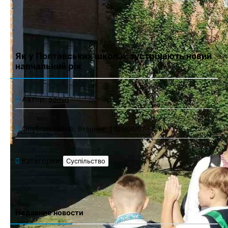
Як у Полтавських школах зустрічають новий
навчальний рік
Автор:
admin
Опубликовано:
Вторник, 2021/09/07 - 5:50
Категории:
Суспільство
Недавние новости