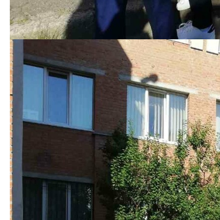
складают...
Заступник голови
Внаслідок нічної
Під час бойових
Офісу
атаки ворога на
дій на Запоріжжі
Президента
Полтавщині
загинув Віктор
Кирило
загинули двоє
Глуховеря з
Тимошенко
людей, двоє
Карлівської
завітав до
госпіталізовані із
громади
Полтави
ушкодженням...
Де завтра у
Декомунізація на
На Полтавщині
Полтаві буде
Полтавщині
дозволили
відсутнє
триває: у
проведення
електропостачан
Кобеляках
масових заходів
ня: перелік адрес
демонтували
за згодою з РВА
пам’ятник
«Борцям за
владу Рад»