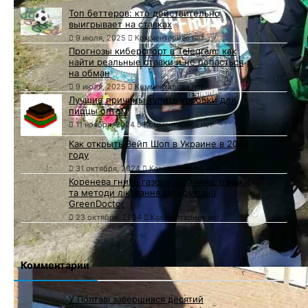
Топ беттеров: кто действительно
выигрывает на ставках
9 июля, 2025
Комментариев нет
Прогнозы киберспорт в Telegram: как
найти реальные ставки и не попасться
на обман
9 июля, 2025
Комментариев нет
Лучшие причины купить коробки для
пиццы оптом
11 ноября, 2024
Комментариев нет
Как открыть Вейп Шоп в Украине в 2024
году
31 октября, 2024
Комментариев нет
Коренева гниль газону: причини, ознаки
та методи лікування від компанії
GreenDoctor
23 октября, 2024
Комментариев нет
Комментарии
У Полтаві завершився десятий