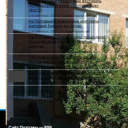
Всеукраїнський екологічний фестиваль
документального кіно «Полтава-Док»
(ФОТО)
6 сентября, 2021
Комментариев нет
На Полтавщині пожежники врятували
житловий будинок від вогню
6 сентября, 2021
Комментариев нет
На Полтавщині 7-річні хлопці пошкодили
кілька десятків нагробних плит на
цвинтарі
6 сентября, 2021
Комментариев нет
У Полтаві розпочнуть роботу ще два
центри масової вакцинації
6 сентября, 2021
Комментариев нет
Збір коштів для полтавки Ірини Авдєєвої
закрито: жінку успішно прооперували
6 сентября, 2021
Комментариев нет