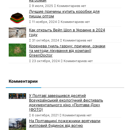
на обман
9 июля, 2025
Комментариев нет
Лучшие причины купить коробки для
пиццы оптом
11 ноября, 2024
Комментариев нет
Как открыть Вейп Шоп в Украине в 2024
году
31 октября, 2024
Комментариев нет
Коренева гниль газону: причини, ознаки
та методи лікування від компанії
GreenDoctor
23 октября, 2024
Комментариев нет
Комментарии
У Полтаві завершився десятий
Всеукраїнський екологічний фестиваль
документального кіно «Полтава-Док»
(ФОТО)
6 сентября, 2021
Комментариев нет
На Полтавщині пожежники врятували
житловий будинок від вогню