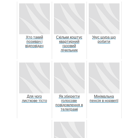
Хто такий
Скільки коштує
Укус щура що
позивач і
квартирний
робити
відповідач
газовий
лічильник
Для чого
Як зберегти
Мінімальна
листкове тісто
голосове
пенсія в норвегії
повідомлення в
телеграмі