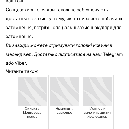
ваші очі.
Сонцезахисні окуляри також не забезпечують
достатнього захисту, тому, якщо ви хочете побачити
затемнення, потрібні спеціальні захисні окуляри для
затемнення.
Ви завжди можете отримувати головні новини в
месенджер. Достатньо підписатися на наш
Telegram
або
Viber
.
Читайте також
Скільки у
Як виявити
Можно ли
Мейвезера
саркоїдоз
вылечить цистит
поясів
Уролесаном