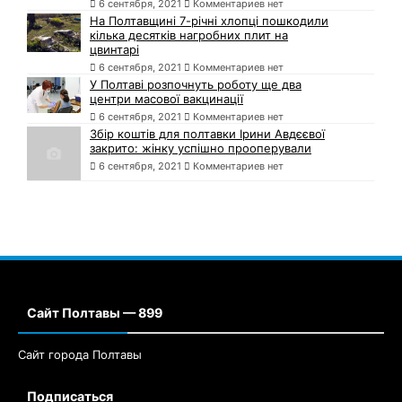
6 сентября, 2021
Комментариев нет
На Полтавщині 7-річні хлопці пошкодили
кілька десятків нагробних плит на
цвинтарі
6 сентября, 2021
Комментариев нет
У Полтаві розпочнуть роботу ще два
центри масової вакцинації
6 сентября, 2021
Комментариев нет
Збір коштів для полтавки Ірини Авдєєвої
закрито: жінку успішно прооперували
6 сентября, 2021
Комментариев нет
Сайт Полтавы — 899
Сайт города Полтавы
Подписаться