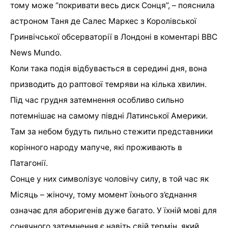
тому може “покривати весь диск Сонця”, – пояснила
астроном Таня де Салес Маркес з Королівської
Гринвічської обсерваторії в Лондоні в коментарі BBC
News Mundo.
Коли така подія відбувається в середині дня, вона
призводить до раптової темряви на кілька хвилин.
Під час грудня затемнення особливо сильно
потемнішає на самому півдні Латинської Америки.
Там за небом будуть пильно стежити представники
корінного народу мапуче, які проживають в
Патагонії.
Сонце у них символізує чоловічу силу, в той час як
Місяць – жіночу, тому момент їхнього з’єднання
означає для аборигенів дуже багато. У їхній мові для
сонячного затемнення є навіть свій термін, який