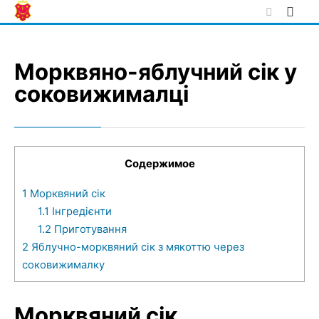
Skip
to
content
Морквяно-яблучний сік у
соковижималці
Содержимое
1
Морквяний сік
1.1
Інгредієнти
1.2
Приготування
2
Яблучно-морквяний сік з мякоттю через
соковижималку
Морквяний сік