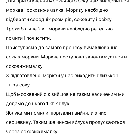
Для приготування морквяного соку нам знадобиться
морква і соковижималка. Моркву необхідно
відбирати середніх розмірів, соковиту і свіжу.
Трохи більше 2 кг. моркви необхідно ретельно
помити і почистити.
Приступаємо до самого процесу вичавлювання
соку з моркви. Морква поступово завантажується в
соковижималку.
З підготовленої моркви у нас виходить близько 1
літра соку.
Щоб морквяний сік вийшов не таким насиченим ми
додамо до нього 1 кг. яблук.
Яблука ми помили, порізали і вийняли з них
серцевину. Таким же чином яблука пропускаються
через соковижималку.