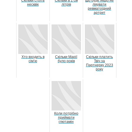
Скільки стоїть
Скільки в 1 см
Що буде якщо не
несквік
літрів
лікувати
ревматоїдний
артрит
Хто входить в
Скільки Марії
Скільки платить
сім’ю
було років
Твіч за
Партнерку 2023
року
Коли потрібно
приймати
глютамін