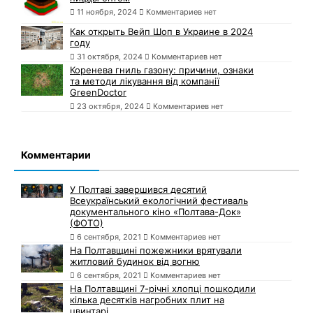
11 ноября, 2024
Комментариев нет
Как открыть Вейп Шоп в Украине в 2024
году
31 октября, 2024
Комментариев нет
Коренева гниль газону: причини, ознаки
та методи лікування від компанії
GreenDoctor
23 октября, 2024
Комментариев нет
Комментарии
У Полтаві завершився десятий
Всеукраїнський екологічний фестиваль
документального кіно «Полтава-Док»
(ФОТО)
6 сентября, 2021
Комментариев нет
На Полтавщині пожежники врятували
житловий будинок від вогню
6 сентября, 2021
Комментариев нет
На Полтавщині 7-річні хлопці пошкодили
кілька десятків нагробних плит на
цвинтарі