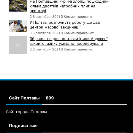
На Полтавщині 7-річні хлопці пошкодили
кілька десятків нагробних плит на
цвинтарі
6 сентября, 2021
Комментариев нет
У Полтаві розпочнуть роботу ще два
центри масової вакцинації
6 сентября, 2021
Комментариев нет
Збір коштів для полтавки Ірини Авдєєвої
закрито: жінку успішно прооперували
6 сентября, 2021
Комментариев нет
Сайт Полтавы — 899
Сайт города Полтавы
Подписаться