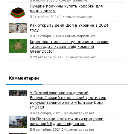
9 июля, 2025
Комментариев нет
Лучшие причины купить коробки для
пиццы оптом
11 ноября, 2024
Комментариев нет
Как открыть Вейп Шоп в Украине в 2024
году
31 октября, 2024
Комментариев нет
Коренева гниль газону: причини, ознаки
та методи лікування від компанії
GreenDoctor
23 октября, 2024
Комментариев нет
Комментарии
У Полтаві завершився десятий
Всеукраїнський екологічний фестиваль
документального кіно «Полтава-Док»
(ФОТО)
6 сентября, 2021
Комментариев нет
На Полтавщині пожежники врятували
житловий будинок від вогню
6 сентября, 2021
Комментариев нет