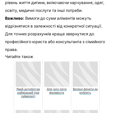
рівень життя дитини, включаючи харчування, одяг,
освіту, медичні послуги та інші потреби.
Важливо:
Вимоги до суми аліментів можуть
відрізнятися в залежності від конкретної ситуації.
Для точних розрахунків краще звернутися до
професійного юриста або консультанта з сімейного
права.
Читайте також
Який антибіотик
Для чого пити
Вялені фрукти як
найкращий при
ферменти
роблять
гаймориті