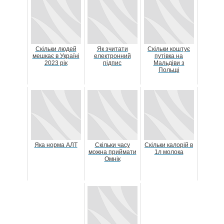
Скільки людей
Як зчитати
Скільки коштує
мешкає в Україні
електронний
путівка на
2023 рік
підпис
Мальдіви з
Польщі
Яка норма АЛТ
Скільки часу
Скільки калорій в
можна приймати
1л молока
Омнік