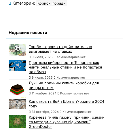
Категории:
Корисні поради
Недавние новости
Топ беттеров: кто действительно
выигрывает на ставках
9 июля, 2025
Комментариев нет
Прогнозы киберспорт в Telegram: как
найти реальные ставки и не попасться
на обман
9 июля, 2025
Комментариев нет
Лучшие причины купить коробки для
пиццы оптом
11 ноября, 2024
Комментариев нет
Как открыть Вейп Шоп в Украине в 2024
году
31 октября, 2024
Комментариев нет
Коренева гниль газону: причини, ознаки
та методи лікування від компанії
GreenDoctor