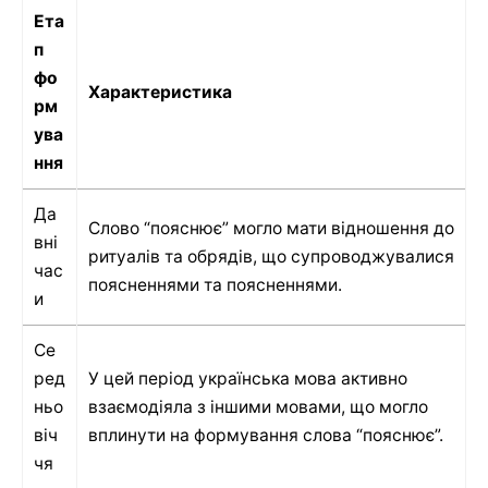
Ета
п
фо
Характеристика
рм
ува
ння
Да
Слово “пояснює” могло мати відношення до
вні
ритуалів та обрядів, що супроводжувалися
час
поясненнями та поясненнями.
и
Се
ред
У цей період українська мова активно
ньо
взаємодіяла з іншими мовами, що могло
віч
вплинути на формування слова “пояснює”.
чя