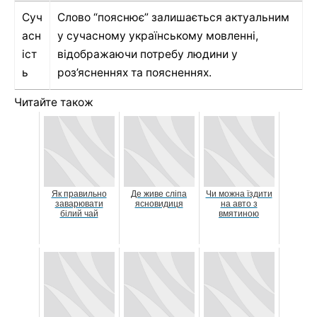
Суч
Слово “пояснює” залишається актуальним
асн
у сучасному українському мовленні,
іст
відображаючи потребу людини у
ь
роз’ясненнях та поясненнях.
Читайте також
Як правильно
Де живе сліпа
Чи можна їздити
заварювати
ясновидиця
на авто з
білий чай
вмятиною