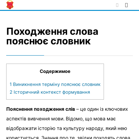
Skip
to
content
Походження слова
пояснює словник
Содержимое
1
Виникнення терміну пояснює словник
2
Історичний контекст формування
Пояснення походження слів
– це один із ключових
аспектів вивчення мови. Відомо, що мова має
відображати історію та культуру народу, який нею
користується. Знання про те, звідки походять слова,