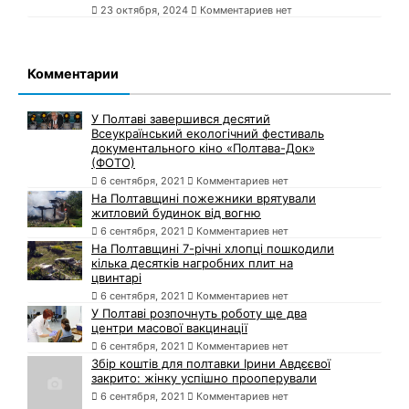
23 октября, 2024
Комментариев нет
Комментарии
У Полтаві завершився десятий
Всеукраїнський екологічний фестиваль
документального кіно «Полтава-Док»
(ФОТО)
6 сентября, 2021
Комментариев нет
На Полтавщині пожежники врятували
житловий будинок від вогню
6 сентября, 2021
Комментариев нет
На Полтавщині 7-річні хлопці пошкодили
кілька десятків нагробних плит на
цвинтарі
6 сентября, 2021
Комментариев нет
У Полтаві розпочнуть роботу ще два
центри масової вакцинації
6 сентября, 2021
Комментариев нет
Збір коштів для полтавки Ірини Авдєєвої
закрито: жінку успішно прооперували
6 сентября, 2021
Комментариев нет