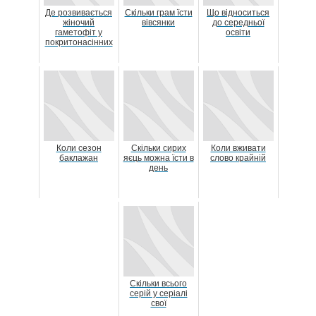
Де розвивається
Скільки грам їсти
Що відноситься
жіночий
вівсянки
до середньої
гаметофіт у
освіти
покритонасінних
Коли сезон
Скільки сирих
Коли вживати
баклажан
яєць можна їсти в
слово крайній
день
Скільки всього
серій у серіалі
свої