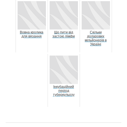
Вовна кролика
Що пити від
Скільки
для вязання
застою лімфи
доларових
мільйонерів в
Україні
Інкубаційний
період
туберкульозу