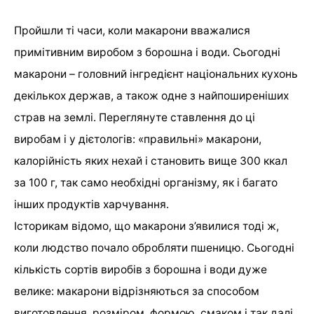
Пройшли ті часи, коли макарони вважалися
примітивним виробом з борошна і води. Сьогодні
макарони – головний інгредієнт національних кухонь
декількох держав, а також одне з найпоширеніших
страв на землі. Переглянуте ставлення до ці
виробам і у дієтологів: «правильні» макарони,
калорійність яких нехай і становить вище 300 ккал
за 100 г, так само необхідні організму, як і багато
інших продуктів харчування.
Історикам відомо, що макарони з’явилися тоді ж,
коли людство почало обробляти пшеницю. Сьогодні
кількість сортів виробів з борошна і води дуже
велике: макарони відрізняються за способом
виготовлення, розміром, формою, смаком і так далі.