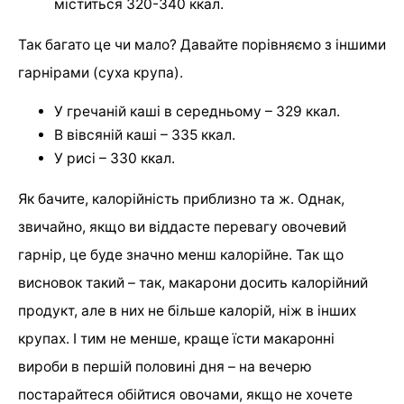
міститься 320-340 ккал.
Так багато це чи мало? Давайте порівняємо з іншими
гарнірами (суха крупа).
У гречаній каші в середньому – 329 ккал.
В вівсяній каші – 335 ккал.
У рисі – 330 ккал.
Як бачите, калорійність приблизно та ж. Однак,
звичайно, якщо ви віддасте перевагу овочевий
гарнір, це буде значно менш калорійне. Так що
висновок такий – так, макарони досить калорійний
продукт, але в них не більше калорій, ніж в інших
крупах. І тим не менше, краще їсти макаронні
вироби в першій половині дня – на вечерю
постарайтеся обійтися овочами, якщо не хочете