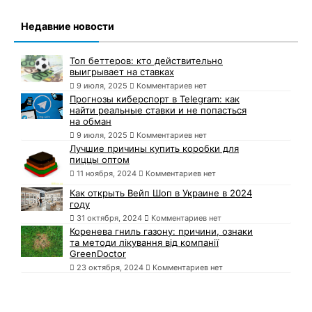
Недавние новости
Топ беттеров: кто действительно
выигрывает на ставках
9 июля, 2025
Комментариев нет
Прогнозы киберспорт в Telegram: как
найти реальные ставки и не попасться
на обман
9 июля, 2025
Комментариев нет
Лучшие причины купить коробки для
пиццы оптом
11 ноября, 2024
Комментариев нет
Как открыть Вейп Шоп в Украине в 2024
году
31 октября, 2024
Комментариев нет
Коренева гниль газону: причини, ознаки
та методи лікування від компанії
GreenDoctor
23 октября, 2024
Комментариев нет