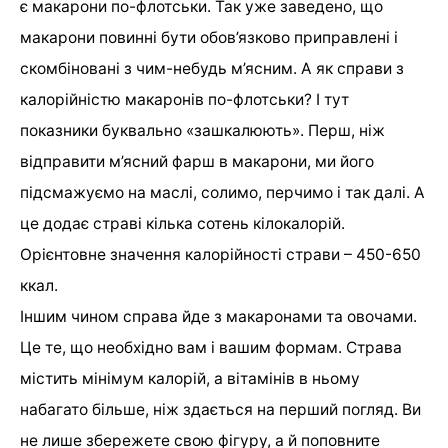
є макарони по-флотськи. Так уже заведено, що
макарони повинні бути обов’язково приправлені і
скомбіновані з чим-небудь м’ясним. А як справи з
калорійністю макаронів по-флотськи? І тут
показники буквально «зашкалюють». Перш, ніж
відправити м’ясний фарш в макарони, ми його
підсмажуємо на маслі, солимо, перчимо і так далі. А
це додає страві кілька сотень кілокалорій.
Орієнтовне значення калорійності страви – 450-650
ккал.
Іншим чином справа йде з макаронами та овочами.
Це те, що необхідно вам і вашим формам. Страва
містить мінімум калорій, а вітамінів в ньому
набагато більше, ніж здається на перший погляд. Ви
не лише збережете свою фігуру, а й поповните