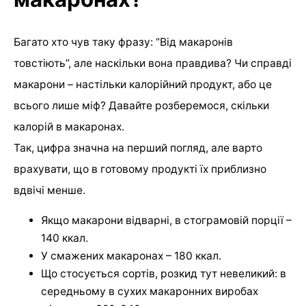
Багато хто чув таку фразу: “Від макаронів
товстіють”, але наскільки вона правдива? Чи справді
макарони – настільки калорійний продукт, або це
всього лише міф? Давайте розберемося, скільки
калорій в макаронах.
Так, цифра значна на перший погляд, але варто
врахувати, що в готовому продукті їх приблизно
вдвічі менше.
Якщо макарони відварні, в стограмовій порції –
140 ккал.
У смажених макаронах – 180 ккал.
Що стосується сортів, розкид тут невеликий: в
середньому в сухих макаронних виробах