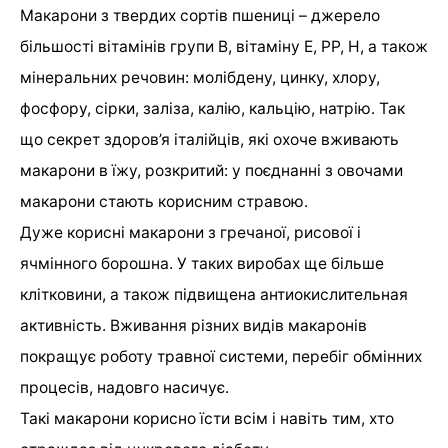
Макарони з твердих сортів пшениці – джерело
більшості вітамінів групи В, вітаміну Е, РР, Н, а також
мінеральних речовин: молібдену, цинку, хлору,
фосфору, сірки, заліза, калію, кальцію, натрію. Так
що секрет здоров’я італійців, які охоче вживають
макарони в їжу, розкритий: у поєднанні з овочами
макарони стають корисним стравою.
Дуже корисні макарони з гречаної, рисової і
ячмінного борошна. У таких виробах ще більше
клітковини, а також підвищена антиокислительная
активність. Вживання різних видів макаронів
покращує роботу травної системи, перебіг обмінних
процесів, надовго насичує.
Такі макарони корисно їсти всім і навіть тим, хто