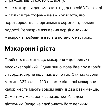
страждає від цукрового діабету.
А ще макарони допомагають від депресії! У їх складі
міститься триптофан – це амінокислота, що
перетворюється в організмі в серотонін, гормон
радості. Регулярне вживання порції смачних
макаронів позбавить вас від поганого настрою.
Макарони і дієта
Прийнято вважати, що макарони – це продукт
висококалорійний. Однак якщо мова йде про вироби
з твердих сортів пшениці, це не так. Сухі макарони
містять 337 ккал в 100 г, проте відварні макарони
калорійність мають зовсім іншу: в два рази менше.
Саме тому макарони вважаються блюдом
дієтичним (якщо не сдабривать його великих