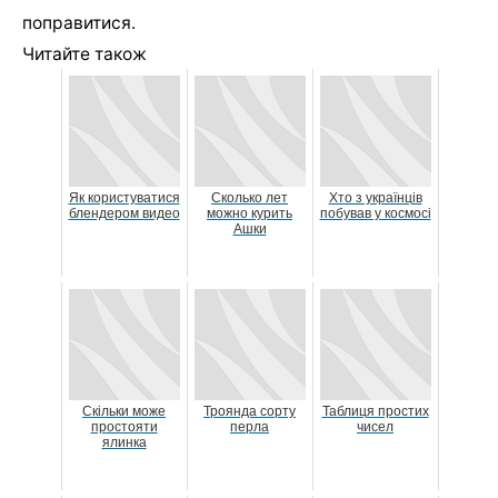
поправитися.
Читайте також
Як користуватися
Сколько лет
Хто з українців
блендером видео
можно курить
побував у космосі
Ашки
Скільки може
Троянда сорту
Таблиця простих
простояти
перла
чисел
ялинка