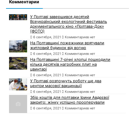
Комментарии
У Полтаві завершився десятий
Всеукраїнський екологічний фестиваль
документального кіно «Полтава-Док»
(ФОТО)
6 сентября, 2021
Комментариев нет
На Полтавщині пожежники врятували
житловий будинок від вогню
6 сентября, 2021
Комментариев нет
На Полтавщині 7-річні хлопці пошкодили
кілька десятків нагробних плит на
цвинтарі
6 сентября, 2021
Комментариев нет
У Полтаві розпочнуть роботу ще два
центри масової вакцинації
6 сентября, 2021
Комментариев нет
Збір коштів для полтавки Ірини Авдєєвої
закрито: жінку успішно прооперували
6 сентября, 2021
Комментариев нет