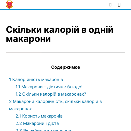
Skip
to
content
Скільки калорій в одній
макарони
Содержимое
1
Калорійність макаронів
1.1
Макарони – дієтичне блюдо!
1.2
Скільки калорій в макаронах?
2
Макарони калорійність, скільки калорій в
макаронах
2.1
Користь макаронів
2.2
Макарони і дієта
2.3
Як вибирати макарони