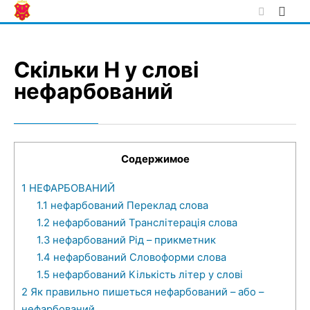
Skip
to
content
Скільки Н у слові
нефарбований
Содержимое
1
НЕФАРБОВАНИЙ
1.1
нефарбований Переклад слова
1.2
нефарбований Транслітерація слова
1.3
нефарбований Рід – прикметник
1.4
нефарбований Словоформи слова
1.5
нефарбований Кількість літер у слові
2
Як правильно пишеться нефарбований – або –
нефарбований