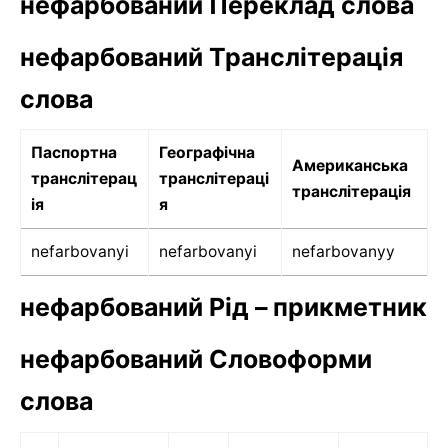
нефарбований Переклад слова
нефарбований Транслітерація
слова
Паспортна
Географічна
Американська
транслітерац
транслітераці
транслітерація
ія
я
nefarbovanyi
nefarbovanyi
nefarbovanyy
нефарбований Рід – прикметник
нефарбований Словоформи
слова