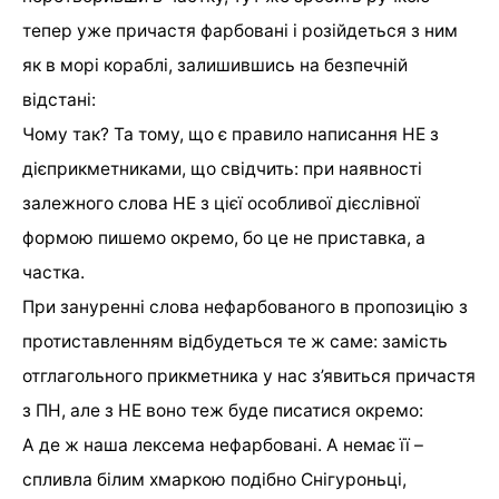
тепер уже причастя фарбовані і розійдеться з ним
як в морі кораблі, залишившись на безпечній
відстані:
Чому так? Та тому, що є правило написання НЕ з
дієприкметниками, що свідчить: при наявності
залежного слова НЕ з цієї особливої ​​дієслівної
формою пишемо окремо, бо це не приставка, а
частка.
При зануренні слова нефарбованого в пропозицію з
протиставленням відбудеться те ж саме: замість
отглагольного прикметника у нас з’явиться причастя
з ПН, але з НЕ воно теж буде писатися окремо:
А де ж наша лексема нефарбовані. А немає її –
спливла білим хмаркою подібно Снігуроньці,