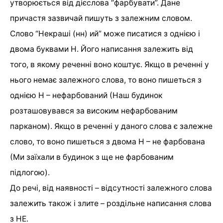
утворюється від дієслова “фарбувати”. Дане
причастя зазвичай пишуть з залежним словом.
Слово “Некраші (нн) ий” може писатися з однією і
двома буквами Н. Його написання залежить від
того, в якому реченні воно коштує. Якщо в реченні у
нього немає залежного слова, то воно пишеться з
однією Н – нефарбований (Наш будинок
розташовувався за високим нефарбованим
парканом). Якщо в реченні у даного слова є залежне
слово, то воно пишеться з двома Н – не фарбована
(Ми заїхали в будинок з ще не фарбованим
підлогою).
До речі, від наявності – відсутності залежного слова
залежить також і злите – роздільне написання слова
з НЕ.