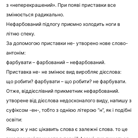
з «неперекрашений». При появі приставки все
змінюється радикально.
Нефарбований підлогу приємно холодить ноги в
літню спеку.
За допомогою приставки не- утворено нове слово-
антонім:
фарбувати – фарбований – нефарбований.
Приставка не- не змінює вид виробляє дієслова:
що робити? фарбувати – що робити? не фарбувати.
Отже, віддієслівний прикметник нефарбований.
утворене від дієслова недосконалого виду, напишу з
суфіксом -ен-, тобто з однією літерою “н”, як і подібні
освіти:
Якщо ж у нас цікавить слова є залежні слова. то це