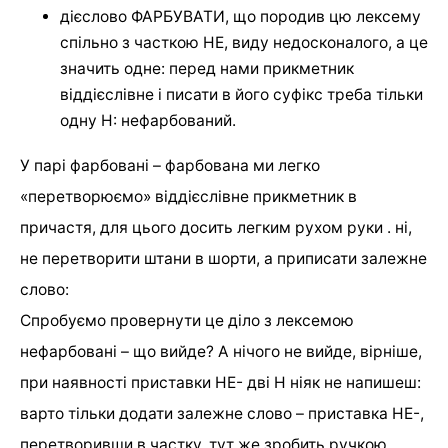
дієслово ФАРБУВАТИ, що породив цю лексему
спільно з часткою НЕ, виду недосконалого, а це
значить одне: перед нами прикметник
віддієслівне і писати в його суфікс треба тільки
одну Н: нефарбований.
У парі фарбовані – фарбована ми легко
«перетворюємо» віддієслівне прикметник в
причастя, для цього досить легким рухом руки . ні,
не перетворити штани в шорти, а приписати залежне
слово:
Спробуємо провернути це діло з лексемою
нефарбовані – що вийде? А нічого не вийде, вірніше,
при наявності приставки НЕ- дві Н ніяк не напишеш:
варто тільки додати залежне слово – приставка НЕ-,
перетворивши в частку, тут же зробить ручкою