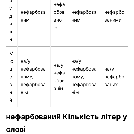
р
нефа
у
нефарбова
рбов
нефарбова
нефарбо
д
ним
ано
ним
ваними
н
ю
и
й
М
іс
на/у
на/у
на/у
ц
нефарбова
нефарбова
на/у
нефа
е
ному,
ному,
нефарбо
рбов
в
нефарбова
нефарбова
ваних
аній
и
нім
нім
й
нефарбований Кількість літер у
слові