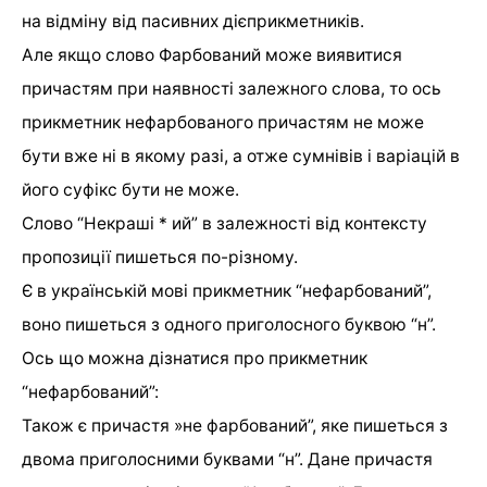
на відміну від пасивних дієприкметників.
Але якщо слово Фарбований може виявитися
причастям при наявності залежного слова, то ось
прикметник нефарбованого причастям не може
бути вже ні в якому разі, а отже сумнівів і варіацій в
його суфікс бути не може.
Слово “Некраші * ий” в залежності від контексту
пропозиції пишеться по-різному.
Є в українській мові прикметник “нефарбований”,
воно пишеться з одного приголосного буквою “н”.
Ось що можна дізнатися про прикметник
“нефарбований”:
Також є причастя »не фарбований”, яке пишеться з
двома приголосними буквами “н”. Дане причастя