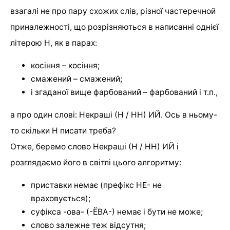
взагалі не про пару схожих слів, різної частеречной
приналежності, що розрізняються в написанні однієї
літерою Н, як в парах:
косіння – косіння;
смажений – смажений;
і згаданої вище фарбований – фарбований і т.п.,
а про один слові: Некраші (Н / НН) ИЙ. Ось в ньому-
то скільки Н писати треба?
Отже, беремо слово Некраші (Н / НН) ИЙ і
розглядаємо його в світлі цього алгоритму:
приставки немає (префікс НЕ- не
враховується);
суфікса -ова- (-ЁВА-) немає і бути не може;
слово залежне теж відсутня;