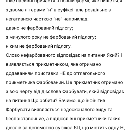
вже пасивні причастя в повній формі, яке пишеться
з двома літерами “н” в суфіксі, але роздільно з
негативною часткою “не” наприклад:
давно не фарбований підлогу;
з минулого року не фарбований підлогу;
ніким не фарбований підлогу.
Слово нефарбованого відповідає на питання Який? і
виявляється прикметником, яке отримано
додаванням приставки НЕ до отглагольного
прикметника Фарбований. Це прикметник отримано
з вою чергу від дієслова Фарбувати, який відповідає
на питання Що робити? Бачимо, що інфінітив
Фарбувати виявляється недосконалого виду та
беспріставочние, а віддієслівні прикметники таких
дієслів за допомогою суфікса ЄП, що містить одну Н,