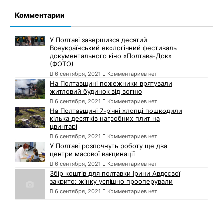
Комментарии
У Полтаві завершився десятий
Всеукраїнський екологічний фестиваль
документального кіно «Полтава-Док»
(ФОТО)
6 сентября, 2021
Комментариев нет
На Полтавщині пожежники врятували
житловий будинок від вогню
6 сентября, 2021
Комментариев нет
На Полтавщині 7-річні хлопці пошкодили
кілька десятків нагробних плит на
цвинтарі
6 сентября, 2021
Комментариев нет
У Полтаві розпочнуть роботу ще два
центри масової вакцинації
6 сентября, 2021
Комментариев нет
Збір коштів для полтавки Ірини Авдєєвої
закрито: жінку успішно прооперували
6 сентября, 2021
Комментариев нет