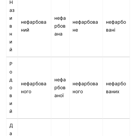
Н
аз
и
нефа
нефарбова
нефарбова
нефарбо
в
рбов
ний
не
вані
н
ана
и
й
Р
о
д
нефа
нефарбова
нефарбова
нефарбо
о
рбов
ного
ного
ваних
в
аної
и
й
Д
а