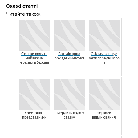
Схожі статті
Читайте також
Скільки важить
Батьківщина
Скільки коштує
найважча
орхідеї кімнатної
метилпреднізоло
людина в Україні
н
Хрестоцвіті
Смердить вода у
Черкаси
представники
ставку
відмінювання