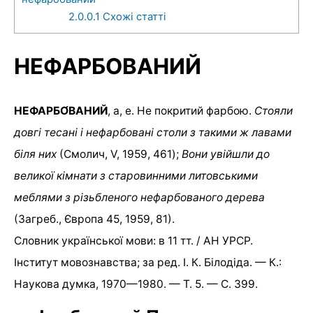
2.0.0.1
Схожі статті
НЕФАРБОВАНИЙ
НЕФАРБО́ВАНИЙ
, а, е. Не покритий фарбою.
Стояли
довгі тесані і нефарбовані столи з такими ж лавами
біля них
(Смолич, V, 1959, 461);
Вони увійшли до
великої кімнати з старовинними литовськими
меблями з різьбленого нефарбованого дерева
(Загреб., Європа 45, 1959, 81).
Словник української мови: в 11 тт. / АН УРСР.
Інститут мовознавства; за ред. І. К. Білодіда. — К.:
Наукова думка, 1970—1980. — Т. 5. — С. 399.