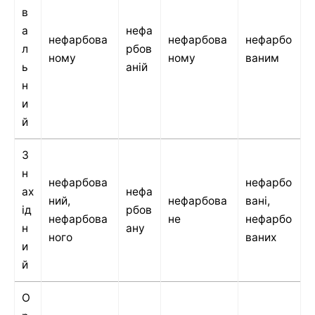
в
а
нефа
нефарбова
нефарбова
нефарбо
л
рбов
ному
ному
ваним
ь
аній
н
и
й
З
н
нефарбова
нефарбо
ах
нефа
ний,
нефарбова
вані,
ід
рбов
нефарбова
не
нефарбо
н
ану
ного
ваних
и
й
О