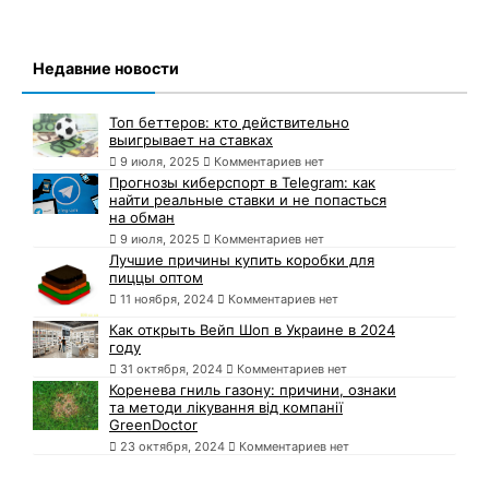
Недавние новости
Топ беттеров: кто действительно
выигрывает на ставках
9 июля, 2025
Комментариев нет
Прогнозы киберспорт в Telegram: как
найти реальные ставки и не попасться
на обман
9 июля, 2025
Комментариев нет
Лучшие причины купить коробки для
пиццы оптом
11 ноября, 2024
Комментариев нет
Как открыть Вейп Шоп в Украине в 2024
году
31 октября, 2024
Комментариев нет
Коренева гниль газону: причини, ознаки
та методи лікування від компанії
GreenDoctor
23 октября, 2024
Комментариев нет