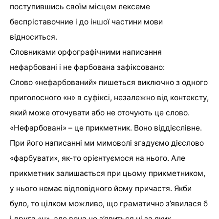
поступившись своїм місцем лексеме
беспріставочние і до іншої частини мови
відноситься.
Словниками орфографічними написання
нефарбовані і не фарбована зафіксовано:
Слово «нефарбований» пишеться виключно з одного
приголосного «н» в суфіксі, незалежно від контексту,
який може оточувати або не оточують це слово.
«Нефарбовані» – це прикметник. Воно віддієслівне.
При його написанні ми мимоволі згадуємо дієслово
«фарбувати», як-то орієнтуємося на нього. Але
прикметник залишається при цьому прикметником,
у нього немає відповідного йому причастя. Якби
було, то цілком можливо, що граматично з’явилася б
і друга «н», але вона не з’явиться ні за яких