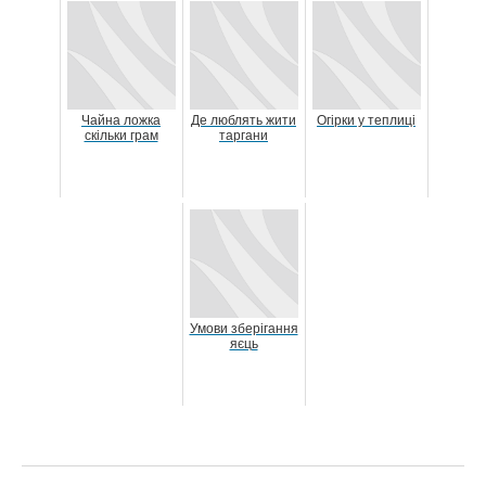
Чайна ложка
Де люблять жити
Огірки у теплиці
скільки грам
таргани
Умови зберігання
яєць