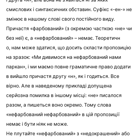
смислових і синтаксичних обставин. Суфікс «-ен-» не
змінює в нашому слові свого постійного виду.
Причастя «фарбований» (з окремою часткою «не» чи
без неї) є, а «нефарбований» – немає. Теоретичн
о, нам може здатися, що досить скласти пропозицію
на зразок: «Ми дивимося на нефарбований нами
паркан», і ми маємо повне граматичне право додати
в вийшло причастя другу «н», як і годиться. Все
вірно. Але в наведеному прикладі допущена
серйозна помилка в іншому місці: «не» писалося
разом, а пишеться воно окремо. Тому слова
«нефарбований нефарбований» в цій пропозиції
немає і бути ніяк не може.
Не плутайте «нефарбований» з «недокрашений» або