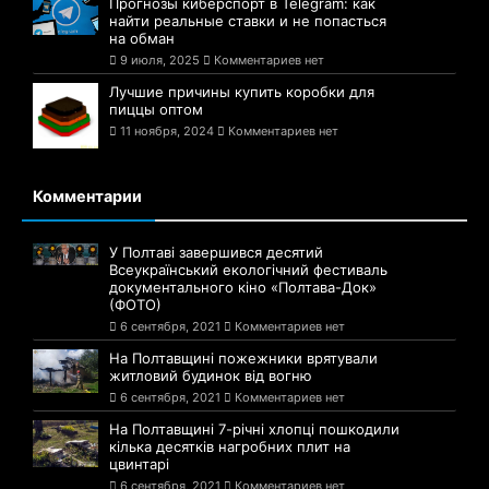
Прогнозы киберспорт в Telegram: как
найти реальные ставки и не попасться
на обман
9 июля, 2025
Комментариев нет
Лучшие причины купить коробки для
пиццы оптом
11 ноября, 2024
Комментариев нет
Комментарии
У Полтаві завершився десятий
Всеукраїнський екологічний фестиваль
документального кіно «Полтава-Док»
(ФОТО)
6 сентября, 2021
Комментариев нет
На Полтавщині пожежники врятували
житловий будинок від вогню
6 сентября, 2021
Комментариев нет
На Полтавщині 7-річні хлопці пошкодили
кілька десятків нагробних плит на
цвинтарі
6 сентября, 2021
Комментариев нет