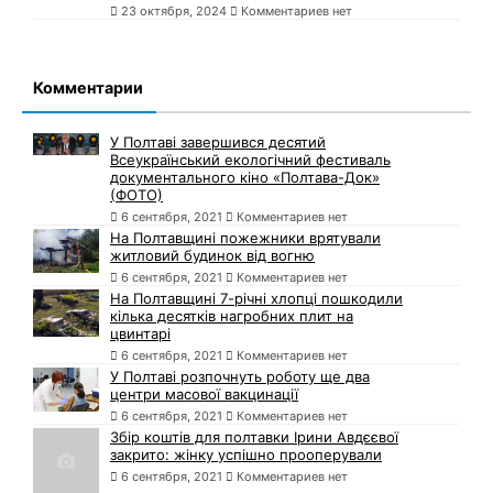
23 октября, 2024
Комментариев нет
Комментарии
У Полтаві завершився десятий
Всеукраїнський екологічний фестиваль
документального кіно «Полтава-Док»
(ФОТО)
6 сентября, 2021
Комментариев нет
На Полтавщині пожежники врятували
житловий будинок від вогню
6 сентября, 2021
Комментариев нет
На Полтавщині 7-річні хлопці пошкодили
кілька десятків нагробних плит на
цвинтарі
6 сентября, 2021
Комментариев нет
У Полтаві розпочнуть роботу ще два
центри масової вакцинації
6 сентября, 2021
Комментариев нет
Збір коштів для полтавки Ірини Авдєєвої
закрито: жінку успішно прооперували
6 сентября, 2021
Комментариев нет