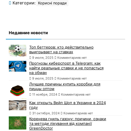
Категории:
Корисні поради
Недавние новости
Топ беттеров: кто действительно
выигрывает на ставках
9 июля, 2025
Комментариев нет
Прогнозы киберспорт в Telegram: как
найти реальные ставки и не попасться
на обман
9 июля, 2025
Комментариев нет
Лучшие причины купить коробки для
пиццы оптом
11 ноября, 2024
Комментариев нет
Как открыть Вейп Шоп в Украине в 2024
году
31 октября, 2024
Комментариев нет
Коренева гниль газону: причини, ознаки
та методи лікування від компанії
GreenDoctor