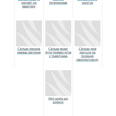
заповіт на
печерицями
нагетси
квартиру
Скільки океанів
Скільки може
Скільки днів
омиває материк
бути прямих кутів
дається на
у трикутника
подання
європротоколу
Укус щура що
робити