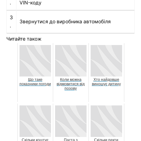
.
VIN-коду
3
Звернутися до виробника автомобіля
.
Читайте також
Що таке
Коли можна
Хто найдовше
показники погоди
відмовитися від
виношує дитину
позову
Скільки коштує
Паста з
Скільки пекти