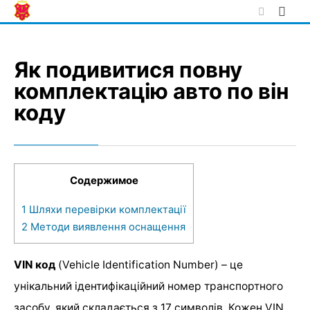
Skip
to
content
Як подивитися повну
комплектацію авто по він
коду
Содержимое
1
Шляхи перевірки комплектації
2
Методи виявлення оснащення
VIN код
(Vehicle Identification Number) – це
унікальний ідентифікаційний номер транспортного
засобу, який складається з 17 символів. Кожен VIN