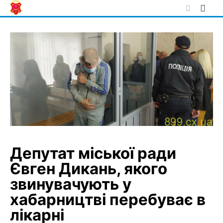
Skip
to
content
Депутат міської ради
Євген Дикань, якого
звинувачують у
хабарництві перебуває в
лікарні