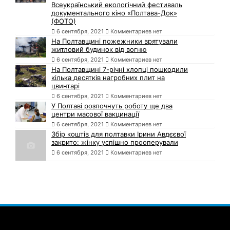
Всеукраїнський екологічний фестиваль
документального кіно «Полтава-Док»
(ФОТО)
6 сентября, 2021
Комментариев нет
На Полтавщині пожежники врятували
житловий будинок від вогню
6 сентября, 2021
Комментариев нет
На Полтавщині 7-річні хлопці пошкодили
кілька десятків нагробних плит на
цвинтарі
6 сентября, 2021
Комментариев нет
У Полтаві розпочнуть роботу ще два
центри масової вакцинації
6 сентября, 2021
Комментариев нет
Збір коштів для полтавки Ірини Авдєєвої
закрито: жінку успішно прооперували
6 сентября, 2021
Комментариев нет