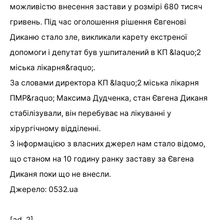
можливістю внесення застави у розмірі 680 тисяч
гривень. Під час оголошення рішення Євгенові
Диканю стало зле, викликали карету екстреної
допомоги і депутат був ушпиталений в КП &laquo;2
міська лікарня&raquo;.
За словами директора КП &laquo;2 міська лікарня
ПМР&raquo; Максима Дудченка, стан Євгена Диканя
стабілізували, він перебуває на лікуванні у
хірургічному відділенні.
З інформацією з власних джерел нам стало відомо,
що станом на 10 годину ранку заставу за Євгена
Диканя поки що не внесли.
Джерело: 0532.ua
[ad_2]