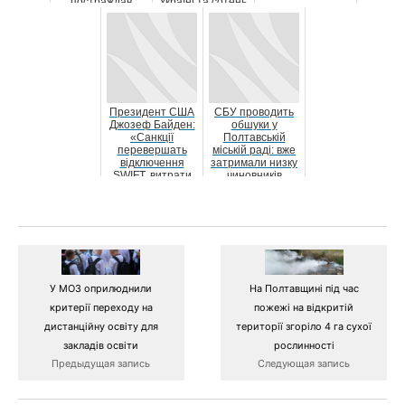
постраждав
Україні та сотень
водій
жертв прово...
Президент США
СБУ проводить
Джозеф Байден:
обшуки у
«Санкції
Полтавській
перевершать
міській раді: вже
відключення
затримали низку
SWIFT, витрати
чиновників
Росії будуть
величезним...
У МОЗ оприлюднили
На Полтавщині під час
критерії переходу на
пожежі на відкритій
дистанційну освіту для
території згоріло 4 га сухої
закладів освіти
рослинності
Предыдущая запись
Следующая запись