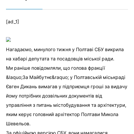
[ad_1]
Нагадаємо, минулого тижня у Полтаві СБУ викрила
на хабарі депутата та посадовців міської ради.
Ми раніше повідомляли, що голова фракції
&laquo;За Майбутнє&raquo; у Полтавській міськраді
Євген Дикань вимагав у підприємця гроші за видачу
йому потрібних дозвільних документів від
управління з питань містобудування та архітектури,
яким керує головний архітектор Полтави Микола
Шевельов.
За офіційною версією СБУ, вони намагалися