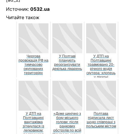
Источник:
0532.ua
Читайте також
Чергова
У Полтаві
У ДТП на
провокація РФ на
планують
Полтавщині
тимчасово
реорганізувати
травмовано 20-
окупованих
декілька лікарень
річного водія
територіях
скутера: хлопець
у лікарні
У ДТП на
«Дуже цинічно з
Полтава
Полтавщині
боку міського
підписала лист
вантажівка
голови: після
щодо співпраці з
зіткнулася із
ранкових
польським містом
легковиком:
обстрілів по всій