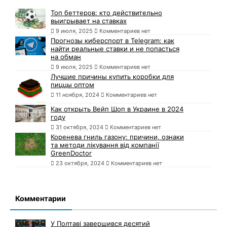
Топ беттеров: кто действительно
выигрывает на ставках
9 июля, 2025
Комментариев нет
Прогнозы киберспорт в Telegram: как
найти реальные ставки и не попасться
на обман
9 июля, 2025
Комментариев нет
Лучшие причины купить коробки для
пиццы оптом
11 ноября, 2024
Комментариев нет
Как открыть Вейп Шоп в Украине в 2024
году
31 октября, 2024
Комментариев нет
Коренева гниль газону: причини, ознаки
та методи лікування від компанії
GreenDoctor
23 октября, 2024
Комментариев нет
Комментарии
У Полтаві завершився десятий