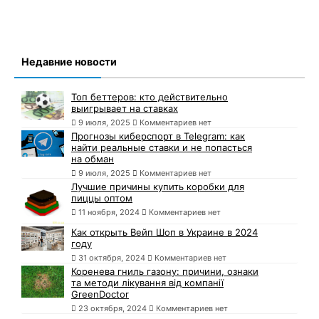
Недавние новости
Топ беттеров: кто действительно
выигрывает на ставках
9 июля, 2025
Комментариев нет
Прогнозы киберспорт в Telegram: как
найти реальные ставки и не попасться
на обман
9 июля, 2025
Комментариев нет
Лучшие причины купить коробки для
пиццы оптом
11 ноября, 2024
Комментариев нет
Как открыть Вейп Шоп в Украине в 2024
году
31 октября, 2024
Комментариев нет
Коренева гниль газону: причини, ознаки
та методи лікування від компанії
GreenDoctor
23 октября, 2024
Комментариев нет