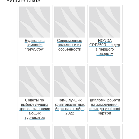
Читайте також
Будівельна
Современные
HONDA
компанія
кальяны и их
CRF250R – лідер
"NewStroy"
особенности
з першого
повороту
Советы по
Топ-3 лучших
Дипломні роботи
выбору лучших
криптовалютных
на замовлення:
кровоостанавлив
бирж на октябрь
шлях до успішної
ающих
2022
кар'єри
турникетов