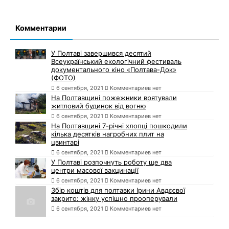
Комментарии
У Полтаві завершився десятий
Всеукраїнський екологічний фестиваль
документального кіно «Полтава-Док»
(ФОТО)
6 сентября, 2021
Комментариев нет
На Полтавщині пожежники врятували
житловий будинок від вогню
6 сентября, 2021
Комментариев нет
На Полтавщині 7-річні хлопці пошкодили
кілька десятків нагробних плит на
цвинтарі
6 сентября, 2021
Комментариев нет
У Полтаві розпочнуть роботу ще два
центри масової вакцинації
6 сентября, 2021
Комментариев нет
Збір коштів для полтавки Ірини Авдєєвої
закрито: жінку успішно прооперували
6 сентября, 2021
Комментариев нет