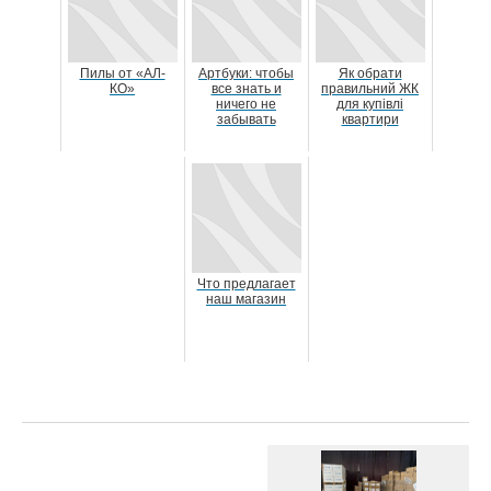
Пилы от «АЛ-
Артбуки: чтобы
Як обрати
КО»
все знать и
правильний ЖК
ничего не
для купівлі
забывать
квартири
Что предлагает
наш магазин