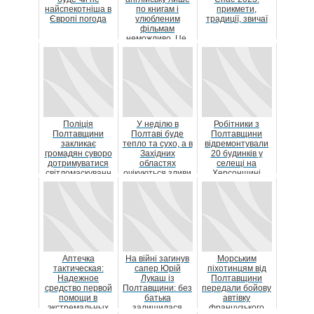
найспекотніша в
по книгам і
прикмети,
Європі погода
улюбленим
традиції, звичаї
фільмам
неможливо. Це,
як заняття
спортом, має
стати ...
Поліція
У неділю в
Робітники з
Полтавщини
Полтаві буде
Полтавщини
закликає
тепло та сухо, а в
відремонтували
громадян суворо
Західних
20 будинків у
дотримуватися
областях
селещі на
світломаскуванн
очікуються зливи
Херсонщині
я
Аптечка
На війні загинув
Морським
тактическая:
сапер Юрій
піхотинцям від
Надежное
Лукаш із
Полтавщини
средство первой
Полтавщини: без
передали бойову
помощи в
батька
автівку
экстремальных
залишилася
французького