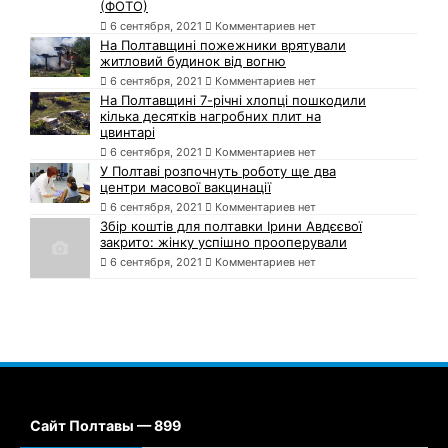
(ФОТО)
6 сентября, 2021
Комментариев нет
На Полтавщині пожежники врятували
житловий будинок від вогню
6 сентября, 2021
Комментариев нет
На Полтавщині 7-річні хлопці пошкодили
кілька десятків нагробних плит на
цвинтарі
6 сентября, 2021
Комментариев нет
У Полтаві розпочнуть роботу ще два
центри масової вакцинації
6 сентября, 2021
Комментариев нет
Збір коштів для полтавки Ірини Авдєєвої
закрито: жінку успішно прооперували
6 сентября, 2021
Комментариев нет
Сайт Полтавы — 899