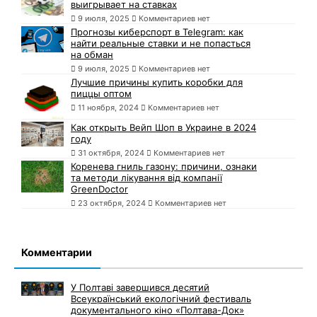
выигрывает на ставках
9 июля, 2025
Комментариев нет
Прогнозы киберспорт в Telegram: как
найти реальные ставки и не попасться
на обман
9 июля, 2025
Комментариев нет
Лучшие причины купить коробки для
пиццы оптом
11 ноября, 2024
Комментариев нет
Как открыть Вейп Шоп в Украине в 2024
году
31 октября, 2024
Комментариев нет
Коренева гниль газону: причини, ознаки
та методи лікування від компанії
GreenDoctor
23 октября, 2024
Комментариев нет
Комментарии
У Полтаві завершився десятий
Всеукраїнський екологічний фестиваль
документального кіно «Полтава-Док»