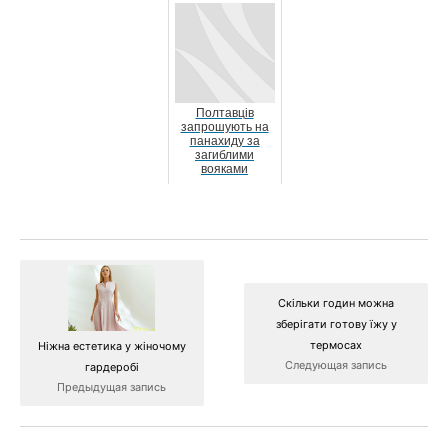
условиях
донька
легіону
військового
Полтавців
запрошують на
панахиду за
загиблими
вояками
Скільки годин можна
зберігати готову їжу у
термосах
Ніжна естетика у жіночому
Следующая запись
гардеробі
Предыдущая запись