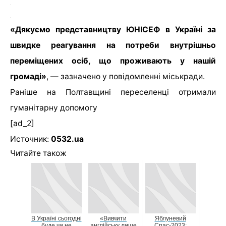
«Дякуємо представництву ЮНІСЕФ в Україні за
швидке реагування на потреби внутрішньо
переміщених осіб, що проживають у нашій
громаді»
, — зазначено у повідомленні міськради.
Раніше на Полтавщині переселенці отримали
гуманітарну допомогу
[ad_2]
Источник:
0532.ua
Читайте також
В Україні сьогодні
«Вивчити
Яблуневий
буде чи не
англійську лише
Спас-2023: