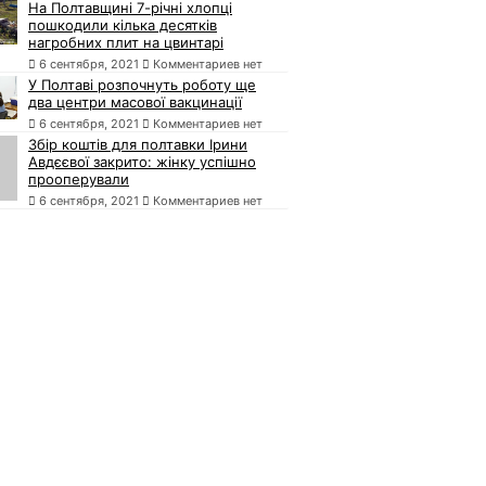
На Полтавщині 7-річні хлопці
пошкодили кілька десятків
нагробних плит на цвинтарі
6 сентября, 2021
Комментариев нет
У Полтаві розпочнуть роботу ще
два центри масової вакцинації
6 сентября, 2021
Комментариев нет
Збір коштів для полтавки Ірини
Авдєєвої закрито: жінку успішно
прооперували
6 сентября, 2021
Комментариев нет