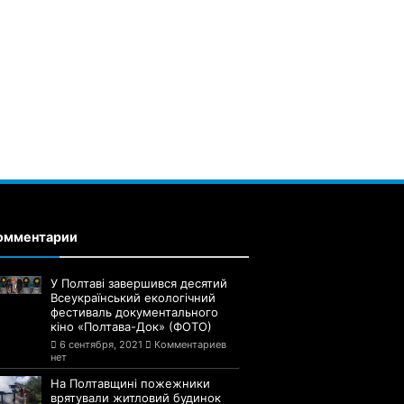
омментарии
У Полтаві завершився десятий
Всеукраїнський екологічний
фестиваль документального
кіно «Полтава-Док» (ФОТО)
6 сентября, 2021
Комментариев
нет
На Полтавщині пожежники
врятували житловий будинок