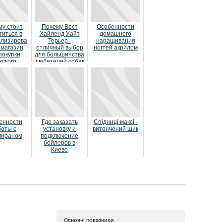
му стоит
Почему Вест
Особенности
титься в
Хайленд Уайт
домашнего
ализирова
Терьер -
наращивания
 магазин
отличный выбор
ногтей акрилом
покупки
для большинства
жского
любителей собак
о костюма
енности
Где заказать
Спідниці максі -
боты с
установку и
витончений шик
ираном
подключение
бойлеров в
Киеве
Основні показники