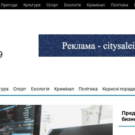
Пригоди
Культура
Спорт
Екологія
Кримінал
Політика
9
тура
Спорт
Екологія
Кримінал
Політика
Корисні порад
Пред
бизн