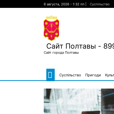
Skip
6 августа, 2026 - 1:32 пп
Суспільство
to
content
Сайт Полтавы - 89
Сайт города Полтавы
Суспільство
Пригоди
Куль