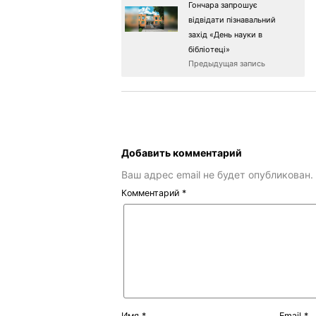
Гончара запрошує
відвідати пізнавальний
захід «День науки в
бібліотеці»
Предыдущая запись
Добавить комментарий
Ваш адрес email не будет опубликован.
Комментарий
*
Имя
*
Email
*