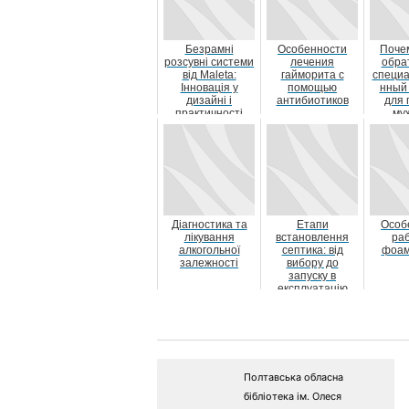
Безрамні
Особенности
Поче
розсувні системи
лечения
обра
від Maleta:
гайморита с
специ
Інновація у
помощью
нный
дизайні і
антибиотиков
для 
практичності
му
лыжног
Діагностика та
Етапи
Особ
лікування
встановлення
ра
алкогольної
септика: від
фоам
залежності
вибору до
запуску в
експлуатацію
Полтавська обласна
бібліотека ім. Олеся