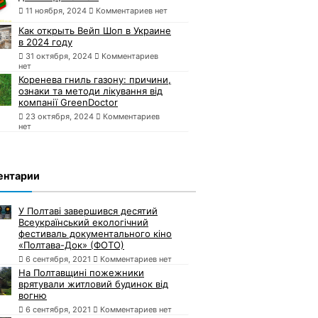
11 ноября, 2024
Комментариев нет
Как открыть Вейп Шоп в Украине
в 2024 году
31 октября, 2024
Комментариев
нет
Коренева гниль газону: причини,
ознаки та методи лікування від
компанії GreenDoctor
23 октября, 2024
Комментариев
нет
ентарии
У Полтаві завершився десятий
Всеукраїнський екологічний
фестиваль документального кіно
«Полтава-Док» (ФОТО)
6 сентября, 2021
Комментариев нет
На Полтавщині пожежники
врятували житловий будинок від
вогню
6 сентября, 2021
Комментариев нет