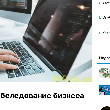
Авт
Опу
Кате
Недав
бследование бизнеса