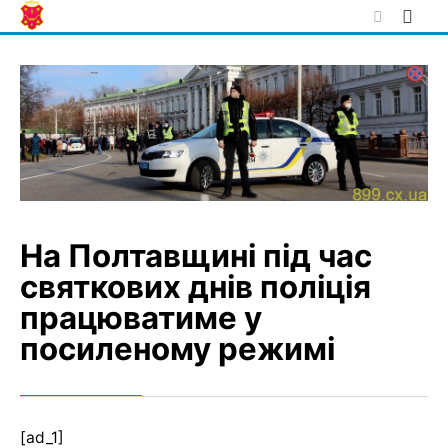
Skip
to
content
На Полтавщині під час
святкових днів поліція
працюватиме у
посиленому режимі
[ad_1]