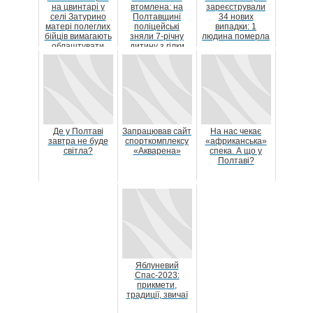
на цвинтарі у
втомлена: на
зареєстрували
селі Затурино
Полтавщині
34 нових
матері полеглих
поліцейські
випадки: 1
бійців вимагають
зняли 7-річну
людина померла
облаштувати
дитину з гілки
Алею Героїв
дерева
Де у Полтаві
Запрацював сайт
На нас чекає
завтра не буде
спорткомплексу
«африканська»
світла?
«Акварена»
спека. А що у
Полтаві?
Яблуневий
Спас-2023:
прикмети,
традиції, звичаї