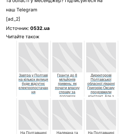
та області у месенджер? Підписуйтеся на
наш
Telegram
[ad_2]
Источник:
0532.ua
Читайте також
Завтра у Полтаві
Гранти до 8
Директорові
на кількох вулиця
мільйонів
Полтавської
буде відсутнє
гривень: як
обласної лікарні
електропостачан
почати власну
Григорію Оксаку
ня
справу за
продовжили
допомоги
контракт. Але з
держави?
однією умовою
На Полтавщині
Налякана та
На Полтавщині