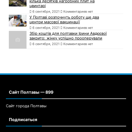
кілька десятків нагробних плит на
цвинтарі
6 сентября, 2021
Комментариев нет
У Полтаві розпочнуть роботу ще два
центри масової вакцинації
6 сентября, 2021
Комментариев нет
Збір коштів для полтавки Ірини Авдєєвої
закрито: жінку успішно прооперували
6 сентября, 2021
Комментариев нет
Сайт Полтавы — 899
Сайт города Полтавы
Подписаться