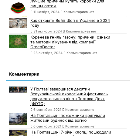
Лучшие причины купить коробки для
пиццы оптом
11 ноября, 2024
Комментариев нет
Как открыть Вейп Шоп в Украине в 2024
году
31 октября, 2024
Комментариев нет
Коренева гниль газону: причини, ознаки
та методи лікування від компанії
GreenDoctor
23 октября, 2024
Комментариев нет
Комментарии
У Полтаві завершився десятий
Всеукраїнський екологічний фестиваль
документального кіно «Полтава-Док»
(ФОТО)
6 сентября, 2021
Комментариев нет
На Полтавщині пожежники врятували
житловий будинок від вогню
6 сентября, 2021
Комментариев нет
На Полтавщині 7-річні хлопці пошкодили