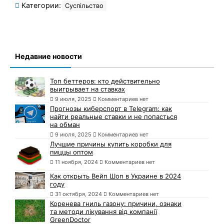
Категории:
Суспільство
Недавние новости
Топ беттеров: кто действительно
выигрывает на ставках
9 июля, 2025
Комментариев нет
Прогнозы киберспорт в Telegram: как
найти реальные ставки и не попасться
на обман
9 июля, 2025
Комментариев нет
Лучшие причины купить коробки для
пиццы оптом
11 ноября, 2024
Комментариев нет
Как открыть Вейп Шоп в Украине в 2024
году
31 октября, 2024
Комментариев нет
Коренева гниль газону: причини, ознаки
та методи лікування від компанії
GreenDoctor