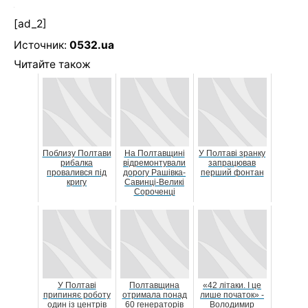
[ad_2]
Источник:
0532.ua
Читайте також
Поблизу Полтави
На Полтавщині
У Полтаві зранку
рибалка
відремонтували
запрацював
провалився під
дорогу Рашівка-
перший фонтан
кригу
Савинці-Великі
Сороченці
У Полтаві
Полтавщина
«42 літаки. І це
припиняє роботу
отримала понад
лише початок» -
один із центрів
60 генераторів
Володимир