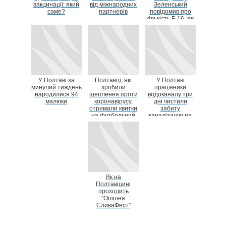
вакцинації: який
від міжнародних
Зеленський
саме?
партнерів
повідомив про
кількість F-16, які
отримає Укра...
У Полтаві за
Полтавці, які
У Полтаві
минулий тиждень
зробили
працівники
народилися 94
щеплення проти
водоканалу три
малюки
коронавірусу,
дні чистили
отримали квитки
забиту
на футбольний
каналізацію на
матч «Ворскли»
Рибальському і
знайшли у ній п...
Як на
Полтавщині
проходить
"Опішня
СливаФест"