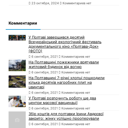
23 октября, 2024
Комментариев нет
Комментарии
У Полтаві завершився десятий
Всеукраїнський екологічний фестиваль
документального кіно «Полтава-Док»
(ФОТО)
6 сентября, 2021
Комментариев нет
На Полтавщині пожежники врятували
житловий будинок від вогню
6 сентября, 2021
Комментариев нет
На Полтавщині 7-річні хлопці пошкодили
кілька десятків нагробних плит на
цвинтарі
6 сентября, 2021
Комментариев нет
У Полтаві розпочнуть роботу ще два
центри масової вакцинації
6 сентября, 2021
Комментариев нет
Збір коштів для полтавки Ірини Авдєєвої
закрито: жінку успішно прооперували
6 сентября, 2021
Комментариев нет