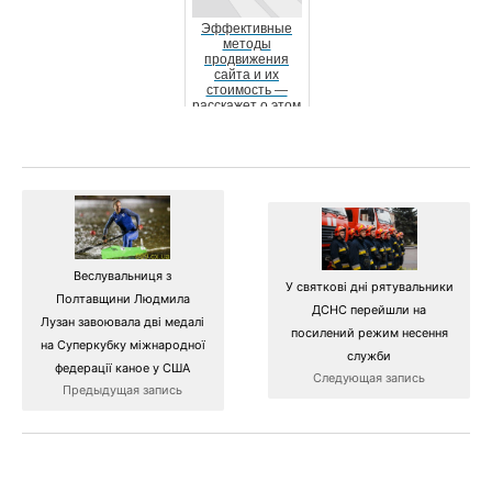
Эффективные
методы
продвижения
сайта и их
стоимость —
расскажет о этом
компания «Site
Ok‎»
Веслувальниця з
У святкові дні рятувальники
Полтавщини Людмила
ДСНС перейшли на
Лузан завоювала дві медалі
посилений режим несення
на Суперкубку міжнародної
служби
федерації каное у США
Следующая запись
Предыдущая запись