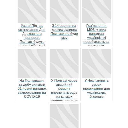
Увага! Під час
З 14 серпня на
Роз’яснення
святкування Дня
деяких вулицях
МОЗ: у яких
Державного
Полтави не буде
випадках
прапора в
газу
українці, які
Полтаві будуть
перебувають за
задіяні військові
кордоном,
вертольоти
можуть
оформити
лікарняний д...
На Полтавщині
У Полтаві через
У Чехії змінять
за добу виявили
аварійний
умови
51 новий випадок
ремонт
проживання для
захворювання на
відключать воду
українських
COVID-19
на кількох
біженців
вулицях: перелік
адрес