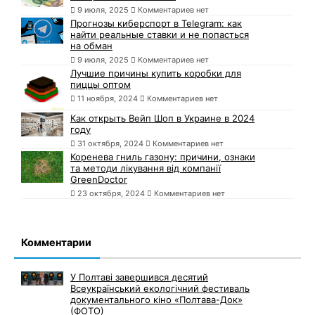
9 июля, 2025
Комментариев нет
Прогнозы киберспорт в Telegram: как
найти реальные ставки и не попасться
на обман
9 июля, 2025
Комментариев нет
Лучшие причины купить коробки для
пиццы оптом
11 ноября, 2024
Комментариев нет
Как открыть Вейп Шоп в Украине в 2024
году
31 октября, 2024
Комментариев нет
Коренева гниль газону: причини, ознаки
та методи лікування від компанії
GreenDoctor
23 октября, 2024
Комментариев нет
Комментарии
У Полтаві завершився десятий
Всеукраїнський екологічний фестиваль
документального кіно «Полтава-Док»
(ФОТО)