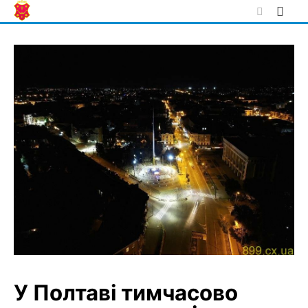
Skip
to
content
У Полтаві тимчасово