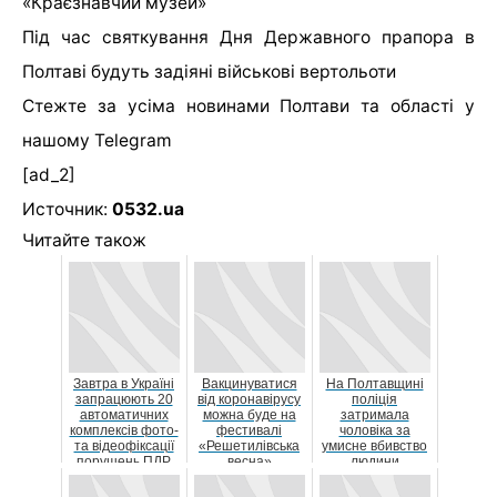
«Краєзнавчий музей»
Під час святкування Дня Державного прапора в
Полтаві будуть задіяні військові вертольоти
Стежте за усіма новинами Полтави та області у
нашому
Telegram
[ad_2]
Источник:
0532.ua
Читайте також
Завтра в Україні
Вакцинуватися
На Полтавщині
запрацюють 20
від коронавірусу
поліція
автоматичних
можна буде на
затримала
комплексів фото-
фестивалі
чоловіка за
та відеофіксації
«Решетилівська
умисне вбивство
порушень ПДР
весна»
людини