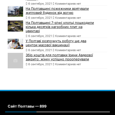
6 сентября, 2021
Комментариев нет
На Полтавщині пожежники врятували
житловий будинок від вогню
6 сентября, 2021
Комментариев нет
На Полтавщині 7-річні хлопці пошкодили
кілька десятків нагробних плит на
цвинтарі
6 сентября, 2021
Комментариев нет
У Полтаві розпочнуть роботу ще два
центри масової вакцинації
6 сентября, 2021
Комментариев нет
Збір коштів для полтавки Ірини Авдєєвої
закрито: жінку успішно прооперували
6 сентября, 2021
Комментариев нет
Сайт Полтавы — 899