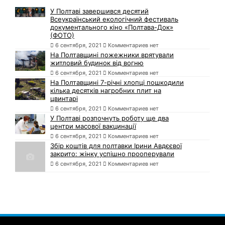
У Полтаві завершився десятий
Всеукраїнський екологічний фестиваль
документального кіно «Полтава-Док»
(ФОТО)
6 сентября, 2021
Комментариев нет
На Полтавщині пожежники врятували
житловий будинок від вогню
6 сентября, 2021
Комментариев нет
На Полтавщині 7-річні хлопці пошкодили
кілька десятків нагробних плит на
цвинтарі
6 сентября, 2021
Комментариев нет
У Полтаві розпочнуть роботу ще два
центри масової вакцинації
6 сентября, 2021
Комментариев нет
Збір коштів для полтавки Ірини Авдєєвої
закрито: жінку успішно прооперували
6 сентября, 2021
Комментариев нет