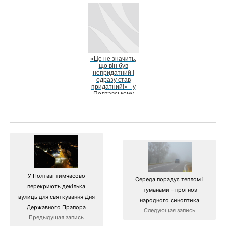
«Це не значить,
що він був
непридатний і
одразу став
придатний!» - у
Полтавському
ТЦК та СП
прокомен...
У Полтаві тимчасово
Середа порадує теплом і
перекриють декілька
туманами – прогноз
вулиць для святкування Дня
народного синоптика
Державного Прапора
Следующая запись
Предыдущая запись