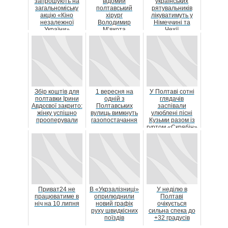
запрошують на
відомий
українських
загальноміську
полтавський
рятувальників
акцію «Кіно
хірург
лікуватимуть у
незалежної
Володимир
Німеччині та
України»
М’якота
Чехії
Збір коштів для
1 вересня на
У Полтаві сотні
полтавки Ірини
одній з
глядачів
Авдєєвої закрито:
Полтавських
заспівали
жінку успішно
вулиць вимкнуть
улюблені пісні
прооперували
газопостачання
Кузьми разом із
гуртом «Скрябін»
Приват24 не
В «Укрзалізниці»
У неділю в
працюватиме в
оприлюднили
Полтаві
ніч на 10 липня
новий графік
очікується
руху швидкісних
сильна спека до
поїздів
+32 градусів