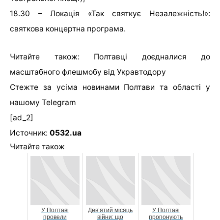
18.30 – Локація «Так святкує Незалежність!»:
святкова концертна програма.
Читайте також: Полтавці доєдналися до
масштабного флешмобу від Укравтодору
Стежте за усіма новинами Полтави та області у
нашому
Telegram
[ad_2]
Источник:
0532.ua
Читайте також
У Полтаві
Дев’ятий місяць
У Полтаві
провели
війни: що
пропонують