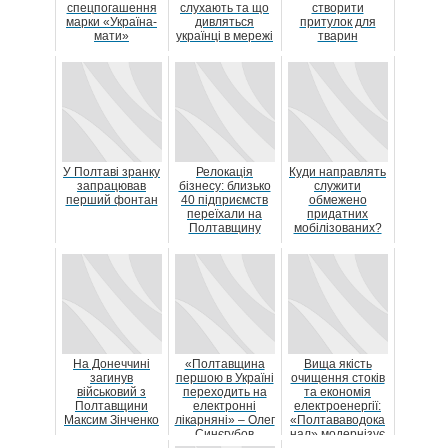
спецпогашення
слухають та що
створити
марки «Україна-
дивляться
притулок для
мати»
українці в мережі
тварин
У Полтаві зранку
Релокація
Куди направлять
запрацював
бізнесу: близько
служити
перший фонтан
40 підприємств
обмежено
переїхали на
придатних
Полтавщину
мобілізованих?
На Донеччині
«Полтавщина
Вища якість
загинув
першою в Україні
очищення стоків
військовий з
переходить на
та економія
Полтавщини
електронні
електроенергії:
Максим Зінченко
лікарняні» – Олег
«Полтававодока
Синєгубов
нал» модернізує
очисні споруди