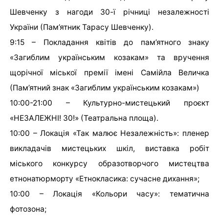
Шевченку з нагоди 30-ї річниці незалежності
України (Пам’ятник Тарасу Шевченку).
9:15 – Покладання квітів до пам’ятного знаку
«Загиблим українським козакам» та вручення
щорічної міської премії імені Самійла Величка
(Пам’ятний знак «Загиблим українським козакам»)
10:00-21:00 – Культурно-мистецький проєкт
«НЕЗАЛЕЖНІ! 30!» (Театральна площа).
10:00 – Локація «Так малює Незалежність»: пленер
викладачів мистецьких шкіл, виставка робіт
міського конкурсу образотворчого мистецтва
етнонатюрморту «Етнокласика: сучасне дихання»;
10:00 – Локація «Кольори часу»: тематична
фотозона;