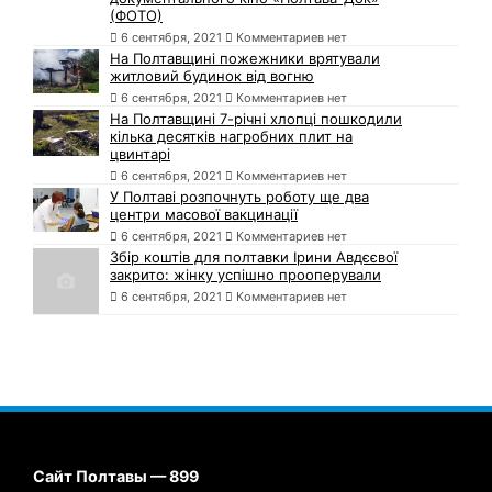
(ФОТО)
6 сентября, 2021
Комментариев нет
На Полтавщині пожежники врятували
житловий будинок від вогню
6 сентября, 2021
Комментариев нет
На Полтавщині 7-річні хлопці пошкодили
кілька десятків нагробних плит на
цвинтарі
6 сентября, 2021
Комментариев нет
У Полтаві розпочнуть роботу ще два
центри масової вакцинації
6 сентября, 2021
Комментариев нет
Збір коштів для полтавки Ірини Авдєєвої
закрито: жінку успішно прооперували
6 сентября, 2021
Комментариев нет
Сайт Полтавы — 899