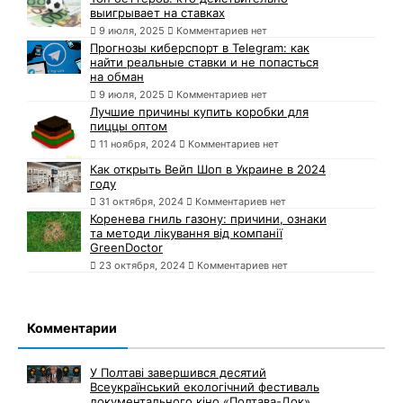
выигрывает на ставках
9 июля, 2025
Комментариев нет
Прогнозы киберспорт в Telegram: как
найти реальные ставки и не попасться
на обман
9 июля, 2025
Комментариев нет
Лучшие причины купить коробки для
пиццы оптом
11 ноября, 2024
Комментариев нет
Как открыть Вейп Шоп в Украине в 2024
году
31 октября, 2024
Комментариев нет
Коренева гниль газону: причини, ознаки
та методи лікування від компанії
GreenDoctor
23 октября, 2024
Комментариев нет
Комментарии
У Полтаві завершився десятий
Всеукраїнський екологічний фестиваль
документального кіно «Полтава-Док»