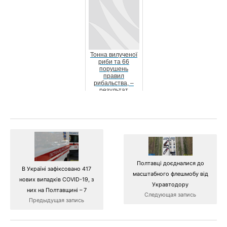
Тонна вилученої
риби та 66
порушень
правил
рибальства, –
результат
роботи
Полтавського
рибоохоронног...
Полтавці доєдналися до
В Україні зафіксовано 417
масштабного флешмобу від
нових випадків COVID-19, з
Укравтодору
них на Полтавщині – 7
Следующая запись
Предыдущая запись