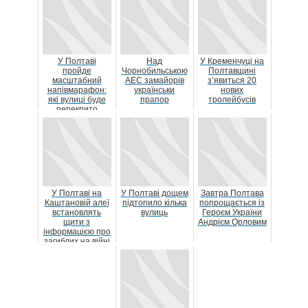
У Полтаві
Над
У Кременчуці на
пройде
Чорнобильською
Полтавщині
масштабний
АЕС замайорів
з’явиться 20
напівмарафон:
українськи
нових
які вулиці буде
прапор
тролейбусів
перекрито
У Полтаві на
У Полтаві дощем
Завтра Полтава
Каштановій алеї
підтопило кілька
попрощається із
встановлять
вулиць
Героєм України
щити з
Андрієм Орловим
інформацією про
загиблих на війні
військових