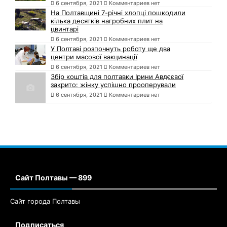
6 сентября, 2021
Комментариев нет
На Полтавщині 7-річні хлопці пошкодили
кілька десятків нагробних плит на
цвинтарі
6 сентября, 2021
Комментариев нет
У Полтаві розпочнуть роботу ще два
центри масової вакцинації
6 сентября, 2021
Комментариев нет
Збір коштів для полтавки Ірини Авдєєвої
закрито: жінку успішно прооперували
6 сентября, 2021
Комментариев нет
Сайт Полтавы — 899
Сайт города Полтавы
Подписаться