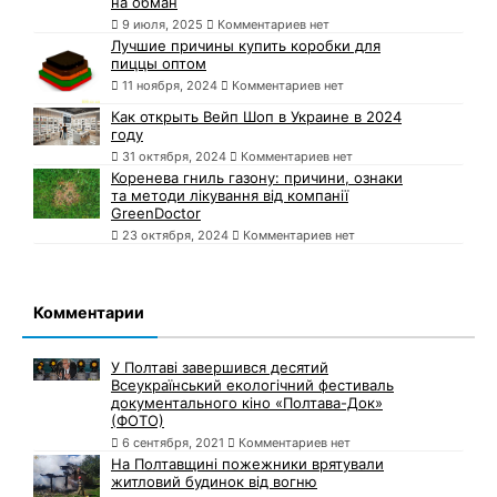
на обман
9 июля, 2025
Комментариев нет
Лучшие причины купить коробки для
пиццы оптом
11 ноября, 2024
Комментариев нет
Как открыть Вейп Шоп в Украине в 2024
году
31 октября, 2024
Комментариев нет
Коренева гниль газону: причини, ознаки
та методи лікування від компанії
GreenDoctor
23 октября, 2024
Комментариев нет
Комментарии
У Полтаві завершився десятий
Всеукраїнський екологічний фестиваль
документального кіно «Полтава-Док»
(ФОТО)
6 сентября, 2021
Комментариев нет
На Полтавщині пожежники врятували
житловий будинок від вогню