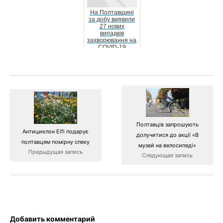
На Полтавщині
за добу виявили
27 нових
випадків
захворювання на
COVID-19
Полтавців запрошують
Антициклон Elfi подарує
долучитися до акції «В
полтавцям помірну спеку
музей на велосипеді»
Предыдущая запись
Следующая запись
Добавить комментарий