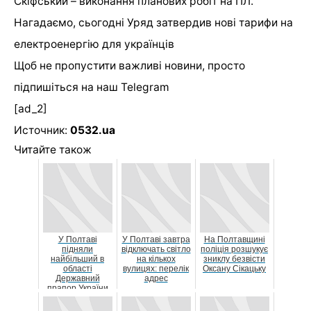
Скіфський – виконання планових робіт на ПЛ.
Нагадаємо, сьогодні Уряд затвердив нові тарифи на
електроенергію для українців
Щоб не пропустити важливі новини, просто
підпишіться на наш
Telegram
[ad_2]
Источник:
0532.ua
Читайте також
У Полтаві
У Полтаві завтра
На Полтавщині
підняли
відключать світло
поліція розшукує
найбільший в
на кількох
зниклу безвісти
області
вулицях: перелік
Оксану Сікацьку
Державний
адрес
прапор України